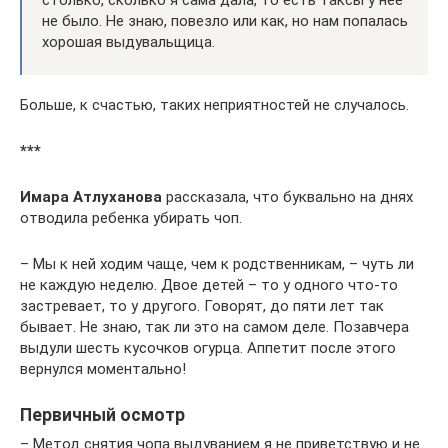
столько, сколько я сама дала, то есть таксы у нее
не было. Не знаю, повезло или как, но нам попалась
хорошая выдувальщица.
Больше, к счастью, таких неприятностей не случалось.
***
Имара Атлуханова
рассказала, что буквально на днях
отводила ребенка убирать чоп.
– Мы к ней ходим чаще, чем к родственникам, – чуть ли
не каждую неделю. Двое детей – то у одного что-то
застревает, то у другого. Говорят, до пяти лет так
бывает. Не знаю, так ли это на самом деле. Позавчера
выдули шесть кусочков огурца. Аппетит после этого
вернулся моментально!
Первичный осмотр
– Метод снятия чопа выдуванием я не приветствую и не