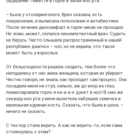
ощущение тяжести в горле и запах изо рта.
– Была у отоларинголога. Врач сказала, есть
покраснение, и выписала полоскания и антибиотики.
После лечения дискомфорт в горле никак не проходил.
Не знаю, может, попался некомпетентный врач. Судить
не берусь. Часто слышала распространенный в нашей
республике диагноз – чоп, но не верила, что такое
может быть у взрослых.
От безысходности решила сходить, тем более что
неподалеку от нас жила женщина, которая их убирает.
Честно говоря, не знала, как проходит сам процесс. Она
посадила меня на стул, сильно, аж до искр из глаз,
помассировала горло и ка-а-а-к дунет в нос! В сию же
секунду изо рта у меня вылетела набухшая семечка и
маленькая куриная кость. Сказать, что была в шоке, –
ничего не сказать.
С тех пор стала верить. А как не верить-то, если сама
столкнулась с этим?