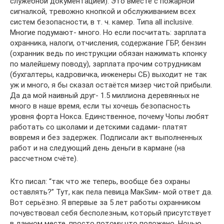
служебной документацией). Это вместе с пожарной
сигналкой, тревожно кнопкой и обслуживанием всех
систем безопасности, в т. ч. камер. Типа all inclusive.
Многие подумают- много. Но если посчитать: зарплата
охранника, налоги, отчисления, содержание ГБР, бензин
(охранник ведь по инструкции обязан нажимать кпонку
по малейшему поводу), зарплата прочим сотрудникам
(бухгалтеры, кадровичка, инженеры СБ) выходит не так
уж и много, я бы сказал остаётся мизер чистой прибыли.
Да да мой наивный друг- 1.5 миллиона деревянных не
много в наше время, если ты хочешь безопасность
уровня форта Нокса. Единственное, почему Чопы любят
работать со школами и детскими садами- платят
вовремя и без задержек. Подписали акт выполненных
работ и на следующий день деньги в кармане (на
рассчетном счёте).
Кто писал: “так что же теперь, вообще без охраны
оставлять?” Тут, как пела певица МакSим- мой ответ да.
Вот серьёзно. Я впервые за 5 лет работы охранником
почувствовал себя бесполезным, который присутствует
в данном месте, просто потому что положено. Ночью,