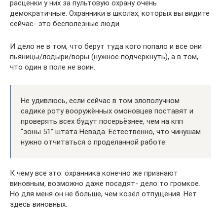
расценки у них за пультовую охрану очень
демократичные. Охранники в школах, которых вы видите
сейчас- это бесполезные люди.
И дело не в том, что берут туда кого попало и все они
пьяницы/лодыри/воры (нужное подчеркнуть), а в том,
что один в поле не воин.
Не удивлюсь, если сейчас в том злополучном
садике роту вооружённых омоновцев поставят и
проверять всех будут посерьёзнее, чем на кпп
“зоны 51” штата Невада. Естественно, что чинушам
нужно отчитаться о проделанной работе.
К чему все это: охранника конечно же признают
виновным, возможно даже посадят- дело то громкое.
Но для меня он не больше, чем козёл отпущения. Нет
здесь виновных.