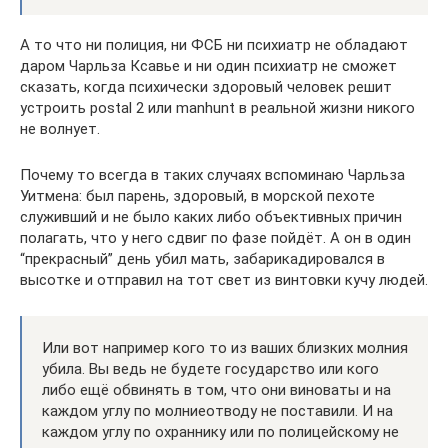
А то что ни полиция, ни ФСБ ни психиатр не обладают
даром Чарльза Ксавье и ни один психиатр не сможет
сказать, когда психически здоровый человек решит
устроить postal 2 или manhunt в реальной жизни никого
не волнует.
Почему то всегда в таких случаях вспоминаю Чарльза
Уитмена: был парень, здоровый, в морской пехоте
служивший и не было каких либо объективных причин
полагать, что у него сдвиг по фазе пойдёт. А он в один
“прекрасный” день убил мать, забарикадировался в
высотке и отправил на тот свет из винтовки кучу людей.
Или вот например кого то из ваших близких молния
убила. Вы ведь не будете государство или кого
либо ещё обвинять в том, что они виноваты и на
каждом углу по молниеотводу не поставили. И на
каждом углу по охраннику или по полицейскому не