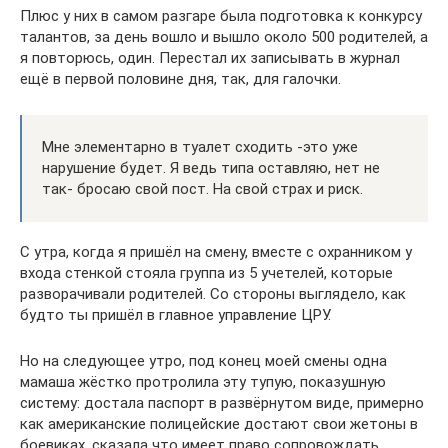
Плюс у них в самом разгаре была подготовка к конкурсу
талантов, за день вошло и вышло около 500 родителей, а
я повторюсь, один. Перестал их записывать в журнал
ещё в первой половине дня, так, для галочки.
Мне элементарно в туалет сходить -это уже
нарушение будет. Я ведь типа оставляю, нет не
так- бросаю свой пост. На свой страх и риск.
С утра, когда я пришёл на смену, вместе с охранником у
входа стенкой стояла группа из 5 учетелей, которые
разворачивали родителей. Со стороны выглядело, как
будто ты пришёл в главное управление ЦРУ.
Но на следующее утро, под конец моей смены одна
мамаша жёстко протролила эту тупую, показушную
систему: достала паспорт в развёрнутом виде, примерно
как американские полицейские достают свои жетоны в
боевиках, сказала что имеет право сопровождать