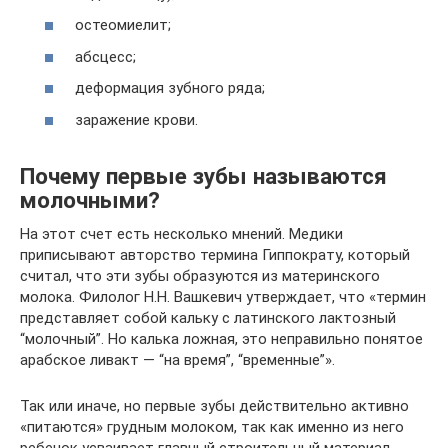
остеомиелит;
абсцесс;
деформация зубного ряда;
заражение крови.
Почему первые зубы называются
молочными?
На этот счет есть несколько мнений. Медики
приписывают авторство термина Гиппократу, который
считал, что эти зубы образуются из материнского
молока. Филолог Н.Н. Вашкевич утверждает, что «термин
представляет собой кальку с латинского лактозный
“молочный”. Но калька ложная, это неправильно понятое
арабское ливакт — “на время”, “временные”».
Так или иначе, но первые зубы действительно активно
«питаются» грудным молоком, так как именно из него
ребенок усваивает главный строительный материал