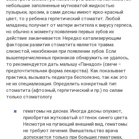
небольшие заполненные мутноватой жидкостью
пузырьки, эрозии, а сами десны имеют ярко-красный
цвет, то у ребенка герпетический стоматит. Любой
младенец получает от матери антитела к вирусу герпеса,
но обычно к моменту появления первых зубов их
действие заканчивается. Нередко катализирующим
фактором развития стоматита является травма
слизистой, неизбежная при появлении зубов. Если
вышеперечисленных признаков обнаружить не удалось,
то рекомендуется дать малышу «Панадол» (свечи –
предпочтительная форма лекарства). Как показывает
практика, вызывать педиатра бесполезно, так как это
не их специализация. Определить конкретный тип
стоматита (афтозный, герпетический и пр.) по силам
только стоматологу.
гематомы на деснах. Иногда десны опухают,
приобретая жутковатый оттенок синего цвета.
Несмотря на пугающий внешний вид, гематомы
не требуют лечения. Вмешательство врача
допускается только при больших гематомах,