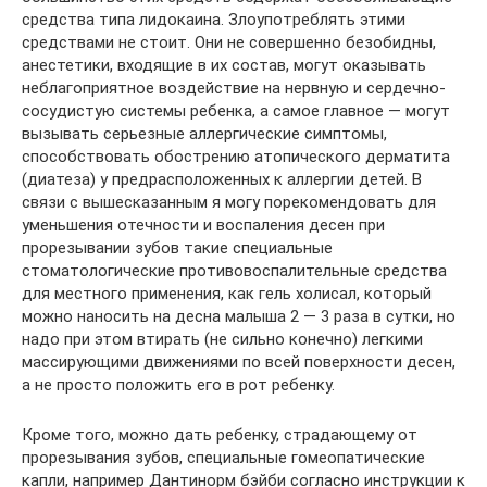
средства типа лидокаина. Злоупотреблять этими
средствами не стоит. Они не совершенно безобидны,
анестетики, входящие в их состав, могут оказывать
неблагоприятное воздействие на нервную и сердечно-
сосудистую системы ребенка, а самое главное — могут
вызывать серьезные аллергические симптомы,
способствовать обострению атопического дерматита
(диатеза) у предрасположенных к аллергии детей. В
связи с вышесказанным я могу порекомендовать для
уменьшения отечности и воспаления десен при
прорезывании зубов такие специальные
стоматологические противовоспалительные средства
для местного применения, как гель холисал, который
можно наносить на десна малыша 2 — 3 раза в сутки, но
надо при этом втирать (не сильно конечно) легкими
массирующими движениями по всей поверхности десен,
а не просто положить его в рот ребенку.
Кроме того, можно дать ребенку, страдающему от
прорезывания зубов, специальные гомеопатические
капли, например Дантинорм бэйби согласно инструкции к