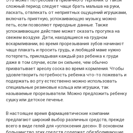
Это может потребовать приличного терпения. В такой
сложный период следует чаще брать малыша на руки,
ласкать, отвлекать от неприятных ощущений игрушками,
включать приятную, успокаивающую музыку, можно
петь, если позволяют природные данные. Также
успокаивающее действие может оказать прогулка на
свежем воздухе. Дети, находящиеся на грудном
вскармливании, во время прорезывания зубов начинают
чаще плакать и просить грудь, и любящей маме нужно
потерпеть, прикладывая каждый раз ребенка к груди
даже в том случае, если он сильнее, чем обычно
прихватывает ареолу соска во время кормления. Чтобы
удовлетворить потребность ребенка что-то пожевать и
подержать во рту естественно можно использовать
специальные резиновые кольца или игрушки, так
называемые прорезыватели. Можно предложить ребенку
сушку или детское печенье.
В настоящее время фармацевтические компании
предлагают широкий выбор различных средств, прежде
всего в виде гелей для «успокоения десен». В основном
большинство этих средств содержат обезболивающие