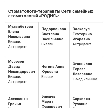
Стоматологи-терапевты Сети семейных
стоматологий «РОДНЯ»:
Мухамбетова
Подарванова
Волколуп
Елена
Светлана
Екатерина
Николаевна
Васильевна
Игоревна
Визави,
Визави
Астродент
Астродент
Морозов
Оганнисян
Давид
Ногина Анна
Тереза
Искандярович
Юрьевна
Лазаревна
Визави,
Визави
Т-мед клиника
Астродент
Баишев
Алексанян
Саркисян
Марат
Грачья
Рузанна
Фаильевич