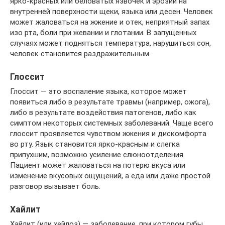
ярко-красных или беловатых язвочек и эрозий на
внутренней поверхности щеки, языка или десен. Человек
может жаловаться на жжение и отек, неприятный запах
изо рта, боли при жевании и глотании. В запущенных
случаях может подняться температура, нарушиться сон,
человек становится раздражительным.
Глоссит
Глоссит — это воспаление языка, которое может
появиться либо в результате травмы (например, ожога),
либо в результате воздействия патогенов, либо как
симптом некоторых системных заболеваний. Чаще всего
глоссит проявляется чувством жжения и дискомфорта
во рту. Язык становится ярко-красным и слегка
припухшим, возможно усиление слюноотделения.
Пациент может жаловаться на потерю вкуса или
изменение вкусовых ощущений, а еда или даже простой
разговор вызывает боль.
Хайлит
Хайлит (или хейлоз) — заболевание, при котором губы