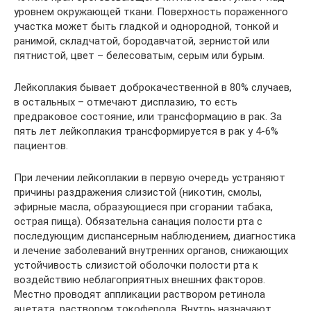
уровнем окружающей ткани. Поверхность пораженного
участка может быть гладкой и однородной, тонкой и
ранимой, складчатой, бородавчатой, зернистой или
пятнистой, цвет – белесоватым, серым или бурым.
Лейкоплакия бывает доброкачественной в 80% случаев,
в остальных – отмечают дисплазию, то есть
предраковое состояние, или трансформацию в рак. За
пять лет лейкоплакия трансформируется в рак у 4-6%
пациентов.
При лечении лейкоплакии в первую очередь устраняют
причины раздражения слизистой (никотин, смолы,
эфирные масла, образующиеся при сгорании табака,
острая пища). Обязательна санация полости рта с
последующим диспансерным наблюдением, диагностика
и лечение заболеваний внутренних органов, снижающих
устойчивость слизистой оболочки полости рта к
воздействию неблагоприятных внешних факторов.
Местно проводят аппликации раствором ретинола
ацетата, раствором токоферола. Внутрь назначают