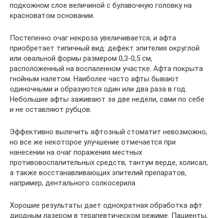
подкожном слое величиной с булавочную головку на
красноватом основании.
Постепенно очаг некроза увеличивается, и афта
приобретает типичный вид: дефект эпителия округлой
или овальной формы размером 0,3-0,5 см,
расположенный на воспаленном участке. Афта покрыта
гнойным налетом. Наиболее часто афты бывают
одиночными и образуются один или два раза в год.
Небольшие афты заживают за две недели, сами по себе
и не оставляют рубцов.
Эффективно вылечить афтозный стоматит невозможно,
но все же некоторое улучшение отмечается при
нанесении на очаг поражения местных
противовоспалительных средств, тантум верде, холисал,
а также восстанавливающих эпителий препаратов,
например, дентального солкосерила.
Хорошие результаты дает однократная обработка афт
диодным лазером в терапевтическом режиме. Пациенты,