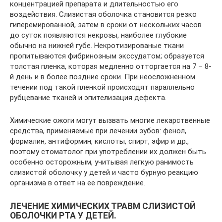
концентрацией препарата и длительностью его
воздействия. Слизистая оболочка становится резко
гиперемированной, затем в сроки от нескольких часов
до суток появляются некрозы, наиболее глубокие
обычно на нижней губе. Некротизированые ткани
пропитываются фибринозным экссудатом; образуется
толстая пленка, которая медленно отторгается на 7 – 8-
й день и в более поздние сроки. При неосложненном
течении под такой пленкой происходят параллельно
рубцевание тканей и эпителизация дефекта.
Химические ожоги могут вызвать многие лекарственные
средства, применяемые при лечении зубов: фенол,
формалин, антиформин, кислоты, спирт, эфир и др.,
поэтому стоматолог при употреблении их должен быть
особенно осторожным, учитывая легкую ранимость
слизистой оболочку у детей и часто бурную реакцию
организма в ответ на ее повреждение.
ЛЕЧЕНИЕ ХИМИЧЕСКИХ ТРАВМ СЛИЗИСТОЙ
ОБОЛОЧКИ РТА У ДЕТЕЙ.