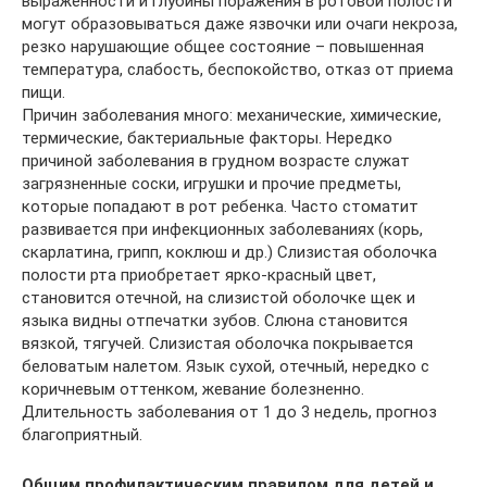
выраженности и глубины поражения в ротовой полости
могут образовываться даже язвочки или очаги некроза,
резко нарушающие общее состояние – повышенная
температура, слабость, беспокойство, отказ от приема
пищи.
Причин заболевания много: механические, химические,
термические, бактериальные факторы. Нередко
причиной заболевания в грудном возрасте служат
загрязненные соски, игрушки и прочие предметы,
которые попадают в рот ребенка. Часто стоматит
развивается при инфекционных заболеваниях (корь,
скарлатина, грипп, коклюш и др.) Слизистая оболочка
полости рта приобретает ярко-красный цвет,
становится отечной, на слизистой оболочке щек и
языка видны отпечатки зубов. Слюна становится
вязкой, тягучей. Слизистая оболочка покрывается
беловатым налетом. Язык сухой, отечный, нередко с
коричневым оттенком, жевание болезненно.
Длительность заболевания от 1 до 3 недель, прогноз
благоприятный.
Общим профилактическим правилом для детей и