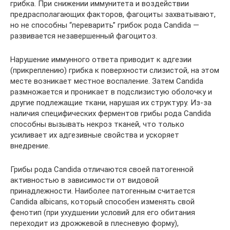
грибка. При снижении иммунитета и воздействии
предрасполагающих факторов, фагоциты захватывают,
но не способны “переварить” грибок рода Candida —
развивается незавершенный фагоцитоз.
Нарушение иммунного ответа приводит к адгезии
(прикреплению) грибка к поверхности слизистой, на этом
месте возникает местное воспаление. Затем Candida
размножается и проникает в подслизистую оболочку и
другие подлежащие ткани, нарушая их структуру. Из-за
наличия специфических ферментов грибы рода Candida
способны вызывать некроз тканей, что только
усиливает их адгезивные свойства и ускоряет
внедрение.
Грибы рода Candida отличаются своей патогенной
активностью в зависимости от видовой
принадлежности. Наиболее патогенным считается
Candida аlbicans, который способен изменять свой
фенотип (при ухудшении условий для его обитания
переходит из дрожжевой в плесневую форму),