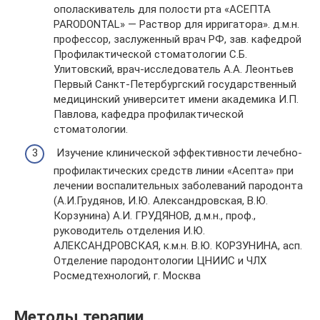
ополаскиватель для полости рта «АСЕПТА
PARODONTAL» — Раствор для ирригатора». д.м.н.
профессор, заслуженный врач РФ, зав. кафедрой
Профилактической стоматологии С.Б.
Улитовский, врач-исследователь А.А. Леонтьев
Первый Санкт-Петербургский государственный
медицинский университет имени академика И.П.
Павлова, кафедра профилактической
стоматологии.
Изучение клинической эффективности лечебно-
профилактических средств линии «Асепта» при
лечении воспалительных заболеваний пародонта
(А.И.Грудянов, И.Ю. Александровская, В.Ю.
Корзунина) А.И. ГРУДЯНОВ, д.м.н., проф.,
руководитель отделения И.Ю.
АЛЕКСАНДРОВСКАЯ, к.м.н. В.Ю. КОРЗУНИНА, асп.
Отделение пародонтологии ЦНИИС и ЧЛХ
Росмедтехнологий, г. Москва
Методы терапии