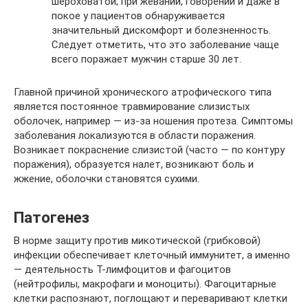
шероховатой; при жевании, говорении и даже в
покое у пациентов обнаруживается
значительный дискомфорт и болезненность.
Следует отметить, что это заболевание чаще
всего поражает мужчин старше 30 лет.
Главной причиной хронического атрофического типа
является постоянное травмирование слизистых
оболочек, например — из-за ношения протеза. Симптомы
заболевания локализуются в области поражения.
Возникает покраснение слизистой (часто — по контуру
поражения), образуется налет, возникают боль и
жжение, оболочки становятся сухими.
Патогенез
В норме защиту против микотической (грибковой)
инфекции обеспечивает клеточный иммунитет, а именно
— деятельность Т-лимфоцитов и фагоцитов
(нейтрофилы, макрофаги и моноциты). Фагоцитарные
клетки распознают, поглощают и переваривают клетки