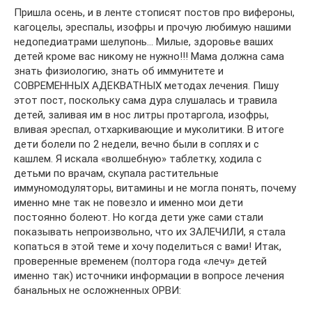
Пришла осень, и в ленте стописят постов про вифероны,
кагоцелы, эреспалы, изофры и прочую любимую нашими
недопедиатрами шелупонь… Милые, здоровье ваших
детей кроме вас никому не нужно!!! Мама должна сама
знать физиологию, знать об иммунитете и
СОВРЕМЕННЫХ АДЕКВАТНЫХ методах лечения. Пишу
этот пост, поскольку сама дура слушалась и травила
детей, заливая им в нос литры протаргола, изофры,
вливая эреспал, отхаркивающие и муколитики. В итоге
дети болели по 2 недели, вечно были в соплях и с
кашлем. Я искала «волшебную» таблетку, ходила с
детьми по врачам, скупала растительные
иммуномодуляторы, витамины и не могла понять, почему
именно мне так не повезло и именно мои дети
постоянно болеют. Но когда дети уже сами стали
показывать непроизвольно, что их ЗАЛЕЧИЛИ, я стала
копаться в этой теме и хочу поделиться с вами! Итак,
проверенные временем (полтора года «лечу» детей
именно так) источники информации в вопросе лечения
банальных не осложненных ОРВИ: