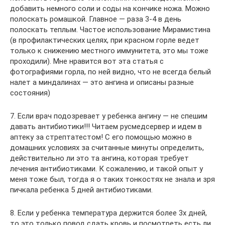
добавить немного соли и соды на кончике ножа. Можно
полоскать ромашкой. Главное — раза 3-4 в день
полоскать теплым. Частое использование Мирамистина
(в профилактических целях, при красном горле ведет
только к снижению местного иммунитета, это мы тоже
проходили). Мне нравится вот эта статья с
фотографиями горла, по ней видно, что не всегда белый
налет а миндалинах — это ангина и описаны разные
состояния)
7. Если врач подозревает у ребенка ангину — не спешим
давать антибиотики!!! Читаем русмедсервер и идем в
аптеку за стрептатестом! С его помощью можно в
домашних условиях за считанные минуты определить,
действительно ли это та ангина, которая требует
лечения антибиотиками. К сожалению, и такой опыт у
меня тоже был, тогда я о таких тонкостях не знала и зря
пичкала ребенка 5 дней антибиотиками.
8. Если у ребенка температура держится более 3х дней,
то это только повод сдать кровь и посмотреть есть ли