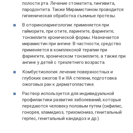
полости рта. Лечение стоматита, гингивита,
пародонтита. Также Мирамистином проводится
гигиеническая обработка съемные протезы.
В оториноларингологии: применяется при
гайморите, при отите, ларингите, фарингите,
тонзиллите хронической формы. Назначается
мирамистин при ангине. В частности, средство
применяется в комплексной терапии при
фарингите, хроническом тонзиллите, а также при
ангине у детей с трехлетнего возраста.
Комбустиология: лечение поверхностных и
глубоких ожогов II и IIIA степени, подготовка
ожоговых ран к дерматопластике.
Раствор используется для индивидуальной
профилактики развития заболеваний, которые
передаются человеку половым путем (сифилис,
гонорея, хламидиоз, трихомониаз, генитальный
герпес, генитальный кандидоз и др.).