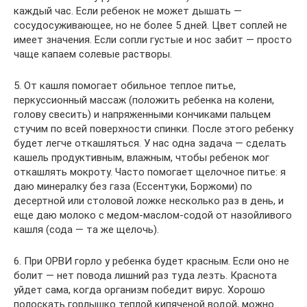
каждый час. Если ребенок не может дышать —
сосудосуживающее, но не более 5 дней. Цвет соплей не
имеет значения. Если сопли густые и нос забит — просто
чаще капаем солевые растворы.
5. От кашля помогает обильное теплое питье,
перкуссионный массаж (положить ребенка на колени,
голову свесить) и напряженными кончиками пальцем
стучим по всей поверхности спинки. После этого ребенку
будет легче откашляться. У нас одна задача — сделать
кашель продуктивным, влажным, чтобы ребенок мог
откашлять мокроту. Часто помогает щелочное питье: я
даю минералку без газа (Ессентуки, Боржоми) по
десертной или столовой ложке несколько раз в день, и
еще даю молоко с медом-маслом-содой от назойливого
кашля (сода — та же щелочь).
6. При ОРВИ горло у ребенка будет красным. Если оно не
болит — нет повода лишний раз туда лезть. Краснота
уйдет сама, когда организм победит вирус. Хорошо
полоскать горлышко теплой кипяченой водой, можно