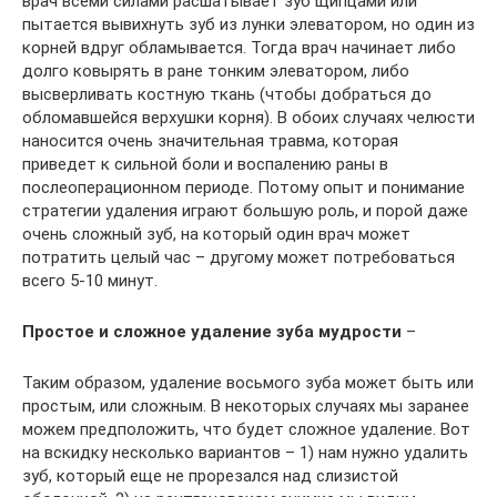
врач всеми силами расшатывает зуб щипцами или
пытается вывихнуть зуб из лунки элеватором, но один из
корней вдруг обламывается. Тогда врач начинает либо
долго ковырять в ране тонким элеватором, либо
высверливать костную ткань (чтобы добраться до
обломавшейся верхушки корня). В обоих случаях челюсти
наносится очень значительная травма, которая
приведет к сильной боли и воспалению раны в
послеоперационном периоде. Потому опыт и понимание
стратегии удаления играют большую роль, и порой даже
очень сложный зуб, на который один врач может
потратить целый час – другому может потребоваться
всего 5-10 минут.
Простое и сложное удаление зуба мудрости
–
Таким образом, удаление восьмого зуба может быть или
простым, или сложным. В некоторых случаях мы заранее
можем предположить, что будет сложное удаление. Вот
на вскидку несколько вариантов – 1) нам нужно удалить
зуб, который еще не прорезался над слизистой