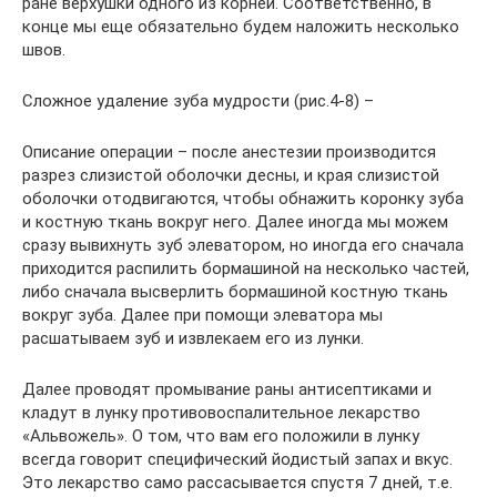
ране верхушки одного из корней. Соответственно, в
конце мы еще обязательно будем наложить несколько
швов.
Сложное удаление зуба мудрости (рис.4-8) –
Описание операции – после анестезии производится
разрез слизистой оболочки десны, и края слизистой
оболочки отодвигаются, чтобы обнажить коронку зуба
и костную ткань вокруг него. Далее иногда мы можем
сразу вывихнуть зуб элеватором, но иногда его сначала
приходится распилить бормашиной на несколько частей,
либо сначала высверлить бормашиной костную ткань
вокруг зуба. Далее при помощи элеватора мы
расшатываем зуб и извлекаем его из лунки.
Далее проводят промывание раны антисептиками и
кладут в лунку противовоспалительное лекарство
«Альвожель». О том, что вам его положили в лунку
всегда говорит специфический йодистый запах и вкус.
Это лекарство само рассасывается спустя 7 дней, т.е.