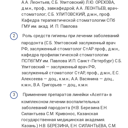
А.А. Леонтьев, С.Б. Улитовский) Л.Ю. ОРЕХОВА,
д.м.н., проф., завкафедрой; А.А. ЛЕОНТЬЕВ, врач-
стоматолог; С.Б. УЛИТОВСКИЙ, д.м.н., проф.
Кафедра терапевтической стоматологии СПб
ГМУ им. акад. И. П. Павлова
Роль средств гигиены при лечении заболеваний
пародонта (С.Б. Улитовский заслуженный врач
РФ, заслуженный стоматолог СтАР проф., д.м.н.,
кафедра профилактической стоматологии
ПСПбГМУ им. Павлова И.П. Санкт-Петербург) С.Б.
Улитовский — заслуженный врач РФ,
заслуженный стоматолог СтАР, проф., д.м.н.; Е.С.
Алексеева — доц., к.м.н.; А.А. Васянина — доц.,
к.м.н.; В.А. Григорьев — доц., к.м.н.
Применение препаратов линейки «Асепта» в
комплексном лечении воспалительных
заболеваний пародонта (Н.В. Березина Е.Н.
Силантьева С.М. Кривонос, Казанская
государственная медицинская академия.
Казань.) Н.В. БЕРЕЗИНА, Е.Н. СИЛАНТЬЕВА, С.М.