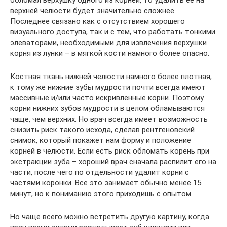
обломал верхушку одного из корней, то удалить ее на
верхней челюсти будет значительно сложнее.
Последнее связано как с отсутствием хорошего
визуального доступа, так и с тем, что работать тонкими
элеваторами, необходимыми для извлечения верхушки
корня из лунки – в мягкой кости намного более опасно.
Костная ткань нижней челюсти намного более плотная,
к тому же нижние зубы мудрости почти всегда имеют
массивные и/или часто искривленные корни. Поэтому
корни нижних зубов мудрости в целом обламываются
чаще, чем верхних. Но врач всегда имеет возможность
снизить риск такого исхода, сделав рентгеновский
снимок, который покажет нам форму и положение
корней в челюсти. Если есть риск обломать корень при
экстракции зуба – хороший врач сначала распилит его на
части, после чего по отдельности удалит корни с
частями коронки. Все это занимает обычно менее 15
минут, но к пониманию этого приходишь с опытом.
Но чаще всего можно встретить другую картину, когда