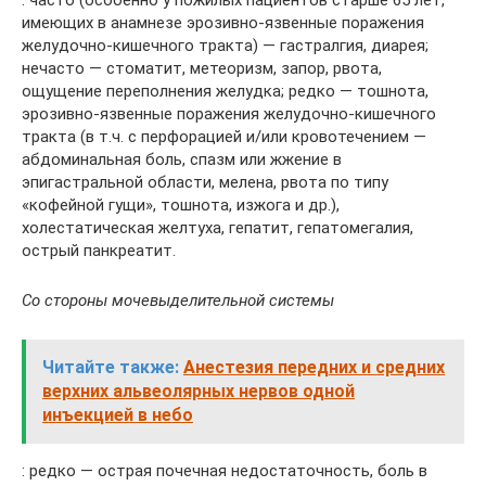
: часто (особенно у пожилых пациентов старше 65 лет,
имеющих в анамнезе эрозивно-язвенные поражения
желудочно-кишечного тракта) — гастралгия, диарея;
нечасто — стоматит, метеоризм, запор, рвота,
ощущение переполнения желудка; редко — тошнота,
эрозивно-язвенные поражения желудочно-кишечного
тракта (в т.ч. с перфорацией и/или кровотечением —
абдоминальная боль, спазм или жжение в
эпигастральной области, мелена, рвота по типу
«кофейной гущи», тошнота, изжога и др.),
холестатическая желтуха, гепатит, гепатомегалия,
острый панкреатит.
Со стороны мочевыделительной системы
Читайте также:
Анестезия передних и средних
верхних альвеолярных нервов одной
инъекцией в небо
: редко — острая почечная недостаточность, боль в