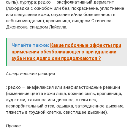
сыпь), пурпура; редко — эксфолиативный дерматит
(лихорадка с ознобом или без, покраснение, уплотнение
или шелушение кожи, опухание и/или болезненность
небных миндалин), крапивница, синдром Стивенса-
Джонсона, синдром Лайелла.
Читайте также:
Какие побочные эффекты при
применении обезболивающего при удалении
зуба и как долго они продолжаются ?
Аллергические реакции
: редко — анафилаксия или анафилактоидные реакции
(изменение цвета кожи лица, кожная сыпь, крапивница,
зуд кожи, тахипноэ или диспноэ, отеки век,
периорбитальный отек, одышка, затрудненное дыхание,
тяжесть в грудной клетке, свистящее дыхание).
Прочие