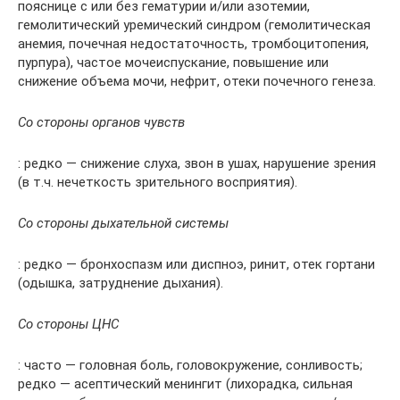
пояснице с или без гематурии и/или азотемии,
гемолитический уремический синдром (гемолитическая
анемия, почечная недостаточность, тромбоцитопения,
пурпура), частое мочеиспускание, повышение или
снижение объема мочи, нефрит, отеки почечного генеза.
Со стороны органов чувств
: редко — снижение слуха, звон в ушах, нарушение зрения
(в т.ч. нечеткость зрительного восприятия).
Со стороны дыхательной системы
: редко — бронхоспазм или диспноэ, ринит, отек гортани
(одышка, затруднение дыхания).
Со стороны ЦНС
: часто — головная боль, головокружение, сонливость;
редко — асептический менингит (лихорадка, сильная