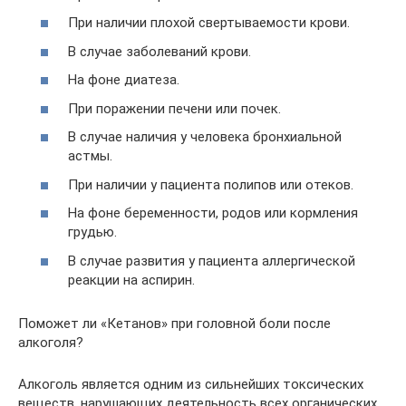
При наличии плохой свертываемости крови.
В случае заболеваний крови.
На фоне диатеза.
При поражении печени или почек.
В случае наличия у человека бронхиальной
астмы.
При наличии у пациента полипов или отеков.
На фоне беременности, родов или кормления
грудью.
В случае развития у пациента аллергической
реакции на аспирин.
Поможет ли «Кетанов» при головной боли после
алкоголя?
Алкоголь является одним из сильнейших токсических
веществ, нарушающих деятельность всех органических