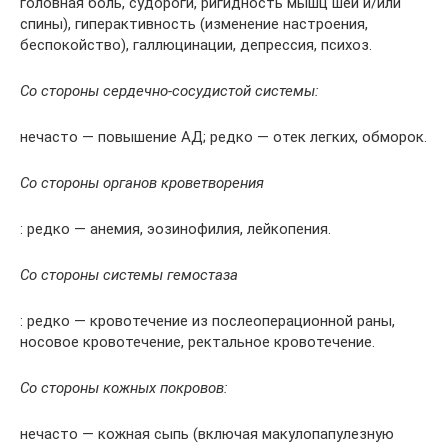
головная боль, судороги, ригидность мышц шеи и/или
спины), гиперактивность (изменение настроения,
беспокойство), галлюцинации, депрессия, психоз.
Со стороны сердечно-сосудистой системы:
нечасто — повышение АД; редко — отек легких, обморок.
Со стороны органов кроветворения
: редко — анемия, эозинофилия, лейкопения.
Со стороны системы гемостаза
: редко — кровотечение из послеоперационной раны,
носовое кровотечение, ректальное кровотечение.
Со стороны кожных покровов:
нечасто — кожная сыпь (включая макулопапулезную