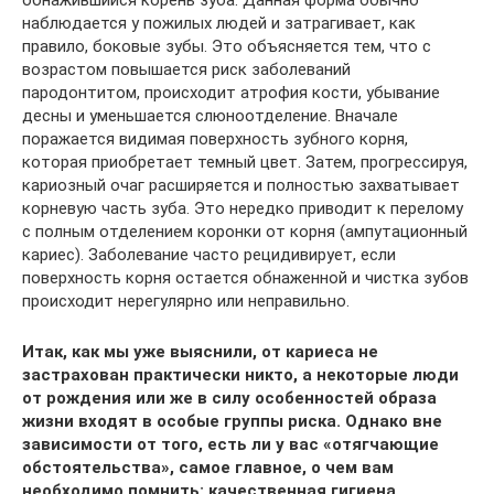
обнажившийся корень зуба. Данная форма обычно
наблюдается у пожилых людей и затрагивает, как
правило, боковые зубы. Это объясняется тем, что с
возрастом повышается риск заболеваний
пародонтитом, происходит атрофия кости, убывание
десны и уменьшается слюноотделение. Вначале
поражается видимая поверхность зубного корня,
которая приобретает темный цвет. Затем, прогрессируя,
кариозный очаг расширяется и полностью захватывает
корневую часть зуба. Это нередко приводит к перелому
с полным отделением коронки от корня (ампутационный
кариес). Заболевание часто рецидивирует, если
поверхность корня остается обнаженной и чистка зубов
происходит нерегулярно или неправильно.
Итак, как мы уже выяснили, от кариеса не
застрахован практически никто, а некоторые люди
от рождения или же в силу особенностей образа
жизни входят в особые группы риска. Однако вне
зависимости от того, есть ли у вас «отягчающие
обстоятельства», самое главное, о чем вам
необходимо помнить: качественная гигиена,