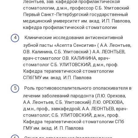
Леонтьев, зав. кафедрой профилактической
стоматологии, д.м.н., профессор С.Б. Улитовский
Первый Санкт-Петербургский государственный
медицинский университет им. акад. И.П. Павлова,
кафедра профилактической стоматологии
Клинические исследования антисенситивной
зубной пасты «Асепта Сенситив» ( А.А. Леонтьев,
О.В. Калинина, С.Б. Улитовский ) А.А. ЛЕОНТЬЕВ,
врач-стоматолог О.В. КАЛИНИНА, врач-
стоматолог С.Б. УЛИТОВСКИЙ, д.м.н., проф.
Кафедра терапевтической стоматологии
СПбГМУ им. акад. И.П. Павлова
Роль противовоспалительного ополаскивателя в
лечении заболеваний пародонта (Л.Ю. Орехова,
А.А. Леонтьев, С.Б. Улитовский) Л.Ю. ОРЕХОВА,
д.м.н., проф., завкафедрой; А.А. ЛЕОНТЬЕВ, врач-
стоматолог; С.Б. УЛИТОВСКИЙ, д.м.н., проф.
Кафедра терапевтической стоматологии СПб
ГМУ им. акад. И. П. Павлова