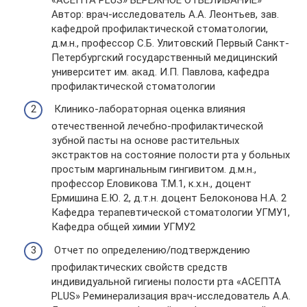
Автор: врач-исследователь А.А. Леонтьев, зав.
кафедрой профилактической стоматологии,
д.м.н., профессор С.Б. Улитовский Первый Санкт-
Петербургский государственный медицинский
университет им. акад. И.П. Павлова, кафедра
профилактической стоматологии
Клинико-лабораторная оценка влияния
отечественной лечебно-профилактической
зубной пасты на основе растительных
экстрактов на состояние полости рта у больных
простым маргинальным гингивитом. д.м.н.,
профессор Еловикова Т.М.1, к.х.н., доцент
Ермишина Е.Ю. 2, д.т.н. доцент Белоконова Н.А. 2
Кафедра терапевтической стоматологии УГМУ1,
Кафедра общей химии УГМУ2
Отчет по определению/подтверждению
профилактических свойств средств
индивидуальной гигиены полости рта «АСЕПТА
PLUS» Реминерализация врач-исследователь А.А.