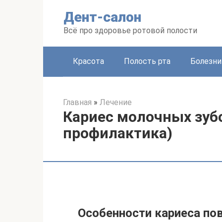
Перейти
Дент-салон
к
контенту
Всё про здоровье ротовой полости
Красота
Полость рта
Болезни
Главная
»
Лечение
Кариес молочных зубо
профилактика)
Особенности кариеса по