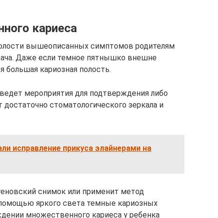
ного кариеса
 полости вышеописанных симптомов родителям
рача. Даже если темное пятнышко внешне
я большая кариозная полость.
оведет мероприятия для подтверждения либо
т достаточно стоматологического зеркала и
ли исправление прикуса элайнерами на
тгеновский снимок или применит метод
помощью яркого света темные кариозных
ждении множественного кариеса у ребенка