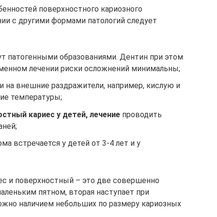
бенностей поверхностного кариозного
нии с другими формами патологий следует
ут патогенными образованиями. Дентин при этом
менном лечении риски осложнений минимальны;
и на внешние раздражители, например, кислую и
кие температуры;
остный кариес у детей, лечение
проводить
аней;
а встречается у детей от 3-4 лет и у
с и поверхностный – это две совершенно
аленьким пятном, вторая наступает при
можно наличием небольших по размеру кариозных