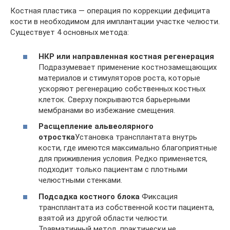
Костная пластика — операция по коррекции дефицита
кости в необходимом для имплантации участке челюсти.
Существует 4 основных метода:
НКР или направленная костная регенерация
Подразумевает применение костнозамещающих
материалов и стимуляторов роста, которые
ускоряют регенерацию собственных костных
клеток. Сверху покрываются барьерными
мембранами во избежание смещения.
Расщепление альвеолярного
отростка
Установка трансплантата внутрь
кости, где имеются максимально благоприятные
для приживления условия. Редко применяется,
подходит только пациентам с плотными
челюстными стенками.
Подсадка костного блока
Фиксация
трансплантата из собственной кости пациента,
взятой из другой области челюсти.
Травматичный метод, практически не