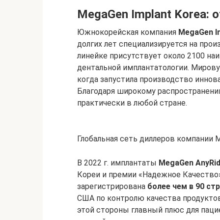
MegaGen Implant Korea: 
Южнокорейская компания
MegaGen I
долгих лет специализируется на прои
линейке присутствует около 2100 на
дентальной имплантатологии. Мирову
когда запустила производство инно
Благодаря широкому распространени
практически в любой стране.
Глобальная сеть диллеров компании 
В 2022 г. имплантаты
M
egaGen AnyRi
Кореи и премии «Надежное Качество»
зарегистрирована
более чем в 90 ст
США по контролю качества продуктов
этой стороны главный плюс для пац