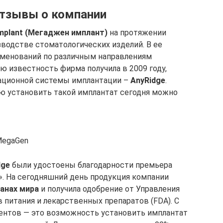
отзывы о компании
mplant (Мегаджен имплант)
на протяжении
зводстве стоматологических изделий. В ее
именований по различным направлениям
ю известность фирма получила в 2009 году,
вационной системы имплантации –
A
ny
R
idge
.
ю установить такой имплантат сегодня можно
MegaGen
dge
были удостоены благодарности премьера
. На сегодняшний день продукция компании
ранах мира
и получила одобрение от Управления
 питания и лекарственных препаратов (FDA). С
иентов — это возможность установить имплантат