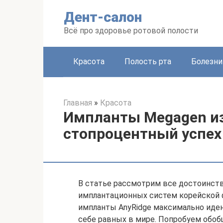
Перейти
Дент-салон
к
контенту
Всё про здоровье ротовой полости
Красота
Полость рта
Болезни
Главная
»
Красота
Импланты Megagen из
стопроцентный успех
В статье рассмотрим все достоинств
имплантационных систем корейской ф
импланты AnyRidge максимально иден
себе равных в мире. Попробуем обо