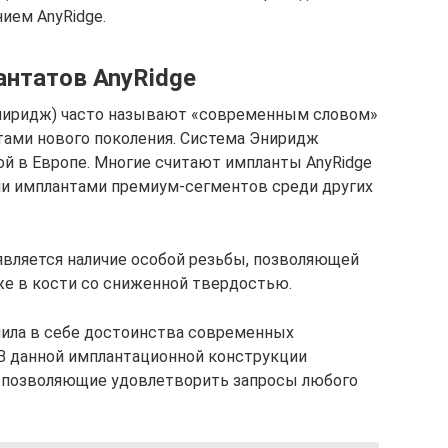
ием AnyRidge.
антатов AnyRidge
ниридж) часто называют «современным словом»
тами нового поколения. Система Эниридж
й в Европе. Многие считают импланты AnyRidge
или имплантами премиум-сегментов среди других
является наличие особой резьбы, позволяющей
е в кости со сниженной твердостью.
ила в себе достоинства современных
 В данной имплантационной конструкции
 позволяющие удовлетворить запросы любого