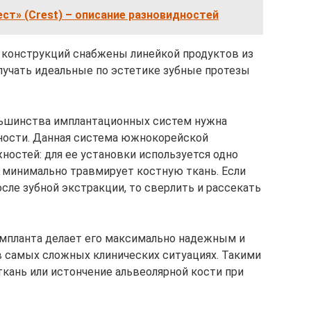
ест» (Crest) – описание разновидностей
конструкций снабжены линейкой продуктов из
олучать идеальные по эстетике зубные протезы
ольшинства имплантационных систем нужна
жности. Данная система южнокорейской
ностей: для ее установки используется одно
 минимально травмирует костную ткань. Если
сле зубной экстракции, то сверлить и рассекать
импланта делает его максимально надежным и
 самых сложных клинических ситуациях. Такими
ткань или истончение альвеолярной кости при