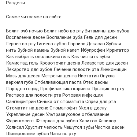
Разделы
Самое читаемое на сайте:
Болит зуб ночью Болит небо во рту Витамины для зубов
Воспаление десен Воспаление зуба Гель для десен
Герпес во рту Гигиена зубов Горпилс Декасан Зубная
нить Зубной камень Зубной налет Ибупрофен Ирригатор
Как выбрать ополаскиватель Как чистить зубы
Камистад гель Кровоточат десна Лекарство для десен
Лекарство для зубов Лечение полости рта Линкомицин
Мазь для десен Метрогил дента Нистатин Опухла
верхняя губа Отбеливающая паста Отек десны
Пародонтоцид Профилактика кариеса Прыщик во рту
Раствор для полости рта Ротовая инфекция
Сангвиритрин Синька от стоматита Спрей для рта
Стоматит на десне Стоматофит Укол в десну
Укрепление десен Ультразвуковое отбеливание
Фарингосепт Фторлак для зубов Халитоз Хепилор
Холисал Хрустит челюсть Чешутся зубы Чистка десен
Шинирование зубов Язвы во рту