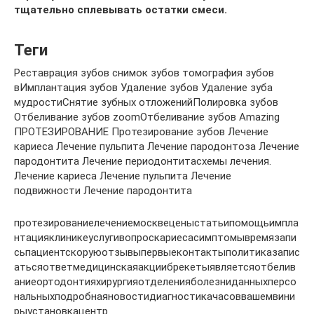
тщательно сплевывать остатки смеси.
Теги
Реставрация зубов снимок зубов томография зубов
вИмплантация зубов Удаление зубов Удаление зуба
мудростиСнятие зубных отложенийПолировка зубов
Отбеливание зубов zoomОтбеливание зубов Amazing
ПРОТЕЗИРОВАНИЕ Протезирование зубов Лечение
кариеса Лечение пульпита Лечение пародонтоза Лечение
пародонтита Лечение периодонтитасхемы лечения.
Лечение кариеса Лечение пульпита Лечение
подвижности Лечение пародонтита
протезированиелечениемосквеценыстатьипомощьимпла
нтацияклиникеуслугивопроскариесасимптомывремязапи
сьпациентскоруюотзывыпервыеконтактыполитиказапис
атьсяответмедицинскаяакциибрекетыявляетсяотбелив
аниеортодонтияхирургияотделенияболезниданныхперсо
нальныхподробнаяновостидиагностикачасоввашемвини
рыустановкацентр