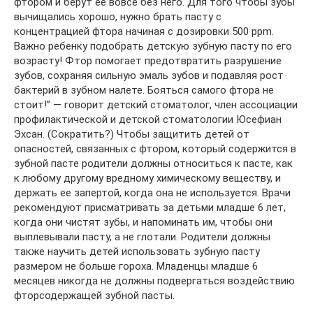
фтором и берут ее вовсе без него. Для того чтобы зубы
вычищались хорошо, нужно брать пасту с
концентрацией фтора начиная с дозировки 500 ppm.
Важно ребенку подобрать детскую зубную пасту по его
возрасту! Фтор помогает предотвратить разрушение
зубов, сохраняя сильную эмаль зубов и подавляя рост
бактерий в зубном налете. Бояться самого фтора не
стоит!” — говорит детский стоматолог, член ассоциации
профилактической и детской стоматологии Юсефиан
Эхсан. (Сократить?) Чтобы защитить детей от
опасностей, связанных с фтором, который содержится в
зубной пасте родители должны относиться к пасте, как
к любому другому вредному химическому веществу, и
держать ее запертой, когда она не используется. Врачи
рекомендуют присматривать за детьми младше 6 лет,
когда они чистят зубы, и напоминать им, чтобы они
выплевывали пасту, а не глотали. Родители должны
также научить детей использовать зубную пасту
размером не больше гороха. Младенцы младше 6
месяцев никогда не должны подвергаться воздействию
фторсодержащей зубной пасты.