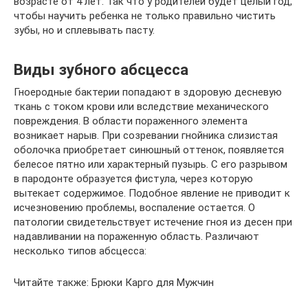
возрасте от 4 лет. Так что у родителей будет целый год,
чтобы научить ребенка не только правильно чистить
зубы, но и сплевывать пасту.
Виды зубного абсцесса
Гноеродные бактерии попадают в здоровую десневую
ткань с током крови или вследствие механического
повреждения. В области пораженного элемента
возникает нарыв. При созревании гнойника слизистая
оболочка приобретает синюшный оттенок, появляется
белесое пятно или характерный пузырь. С его разрывом
в пародонте образуется фистула, через которую
вытекает содержимое. Подобное явление не приводит к
исчезновению проблемы, воспаление остается. О
патологии свидетельствует истечение гноя из десен при
надавливании на пораженную область. Различают
несколько типов абсцесса:
Читайте также: Брюки Карго для Мужчин