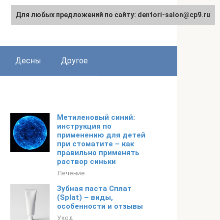
Для любых предложений по сайту: dentori-salon@cp9.ru
Десны
Другое
Метиленовый синий:
инструкция по
применению для детей
при стоматите – как
правильно применять
раствор синьки
Лечение
Зубная паста Сплат
(Splat) – виды,
особенности и отзывы
Уход