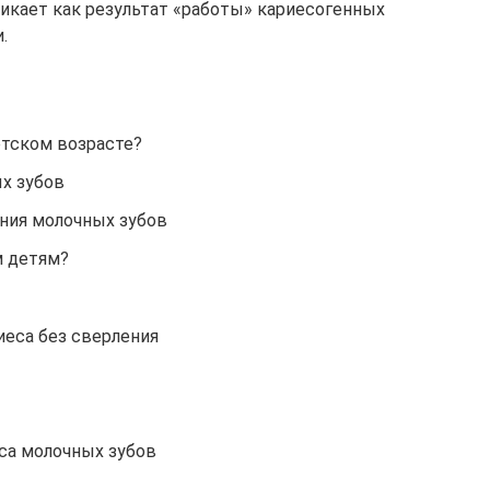
икает как результат «работы» кариесогенных
.
етском возрасте?
х зубов
ния молочных зубов
м детям?
иеса без сверления
са молочных зубов