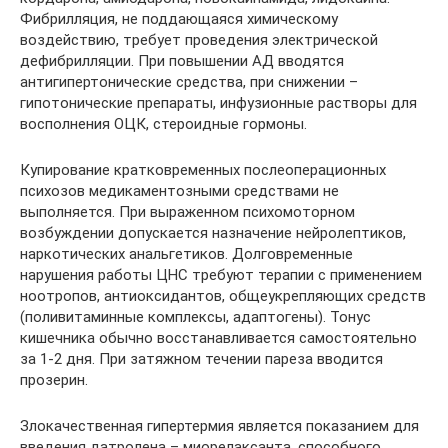
Фибрилляция, не поддающаяся химическому
воздействию, требует проведения электрической
дефибрилляции. При повышении АД вводятся
антигипертонические средства, при снижении –
гипотонические препараты, инфузионные растворы для
восполнения ОЦК, стероидные гормоны.
Купирование кратковременных послеоперационных
психозов медикаментозными средствами не
выполняется. При выраженном психомоторном
возбуждении допускается назначение нейролептиков,
наркотических анальгетиков. Долговременные
нарушения работы ЦНС требуют терапии с применением
ноотропов, антиоксидантов, общеукрепляющих средств
(поливитаминные комплексы, адаптогены). Тонус
кишечника обычно восстанавливается самостоятельно
за 1-2 дня. При затяжном течении пареза вводится
прозерин.
Злокачественная гипертермия является показанием для
введения датролена – миорелаксанта, способного