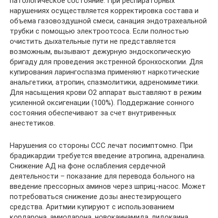
патологическое состояние. При респираторных
нарушениях осуществляется корректировка состава и
объема газовоздушной смеси, санация эндотрахеальной
трубки с помощью электроотсоса. Если полностью
очистить дыхательные пути не представляется
возможным, вызывают дежурную эндоскопическую
бригаду для проведения экстренной бронхоскопии. Для
купирования ларингоспазма применяют наркотические
анальгетики, атропин, спазмолитики, адреномиметики.
Для насыщения крови O2 аппарат выставляют в режим
усиленной оксигенации (100%). Поддержание сонного
состояния обеспечивают за счет внутривенных
анестетиков.
Нарушения со стороны ССС лечат посимптомно. При
брадикардии требуется введение атропина, адреналина.
Снижение АД на фоне ослабления сердечной
деятельности – показание для перевода больного на
введение прессорных аминов через шприц-насос. Может
потребоваться снижение дозы анестезирующего
средства. Аритмии купируют с использованием
кордарона, амиодарона, новокаинамида, лидокаина.