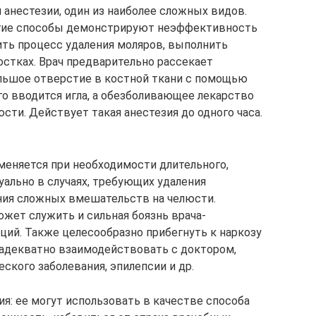
 анестезии, один из наиболее сложных видов.
ругие способы демонстрируют неэффективность
ть процесс удаления моляров, выполнить
стках. Врач предварительно рассекает
ольшое отверстие в костной ткани с помощью
го вводится игла, а обезболивающее лекарство
сти. Действует такая анестезия до одного часа.
меняется при необходимости длительного,
уально в случаях, требующих удаления
ения сложных вмешательств на челюсти.
жет служить и сильная боязнь врача-
ций. Также целесообразно прибегнуть к наркозу
т адекватно взаимодействовать с доктором,
еского заболевания, эпилепсии и др.
я: ее могут использовать в качестве способа