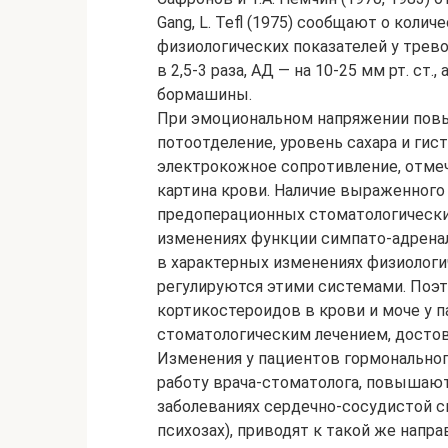
Gang, L. Tefl (1975) сообщают о кол
физиологических показателей у трев
в 2,5-3 раза, АД — на 10-25 мм рт. ст.
бормашины.
При эмоциональном напряжении повы
потоотделение, уровень сахара и гис
электрокожное сопротивление, отмеча
картина крови. Наличие выраженного
предоперационных стоматологически
изменениях функции симпато-адрена
в характерных изменениях физиологи
регулируются этими системами. Поэт
кортикостероидов в крови и моче у 
стоматологическим лечением, достов
Изменения у пациентов гормональног
работу врача-стоматолога, повышают
заболеваниях сердечно-сосудистой с
психозах), приводят к такой же напр