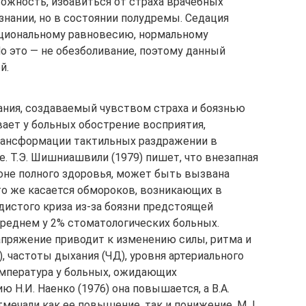
вожность, избавиться от страха врачебных
знании, но в состоянии полудремы. Седация
циональному равновесию, нормальному
о это — не обезболивание, поэтому данный
й.
ния, создаваемый чувством страха и боязнью
вает у больных обострение восприятия,
трансформации тактильных раздражении в
. Т.Э. Шишниашвили (1979) пишет, что внезапная
фоне полного здоровья, может быть вызвана
о же касается обмороков, возникающих в
дистого криза из-за боязни предстоящей
среднем у 2% стоматологических больных.
пряжение приводит к изменению силы, ритма и
 частоты дыхания (ЧД), уровня артериального
емпература у больных, ожидающих
 Н.И. Наенко (1976) она повышается, а В.А.
отмечали как ее повышение, так и понижение. M.J.