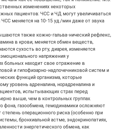
ичественных изменениях некоторых
ожных пациентов: ЧСС и ЧД могут увеличиваться
, а ЧСС меняется на 10-15 уд./мин даже от звука
шаются также кожно-гальва-нический рефлекс,
тамина в крови, меняется обмен веществ,
ются сухость во рту, диарея, изменяется
 эмоционального напряжения у
х больных находит свое отражение в
ловой и гипофизарно-надпочечниковой систем и
ческих функций организма, которые
ому уровень адреналина, норадреналина и
пациентов, испытывающих страх перед
ерно выше, чем в контрольных группах.
о фона, газообмена, гемодинамики осложняют
 степень операционного риска (особенно при
истемы, бронхиальной астме, эндокринопатиях,
авленности энергетического обмена, как