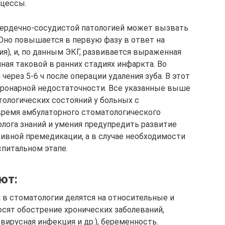
цессы.
 сердечно-сосудистой патологией может вызвать
Оно повышается в первую фазу в ответ на
я), и, по данным ЭКГ, развивается выраженная
ая таковой в ранних стадиях инфаркта. Во
ерез 5-6 ч после операции удаления зуба. В этот
оронарной недостаточности. Все указанные выше
ологических состояний у больных с
ремя амбулаторного стоматологического
олога знаний и умения предупредить развитие
ивной премедикации, а в случае необходимости
питальном этапе.
ют:
 в стоматологии делятся на относительные и
осят обострение хронических заболеваний,
вирусная инфекция и др.), беременность.