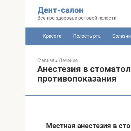
Перейти
Дент-салон
к
контенту
Всё про здоровье ротовой полости
Красота
Полость рта
Болезни
Главная
»
Лечение
Анестезия в стоматол
противопоказания
Местная анестезия в ст