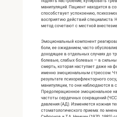
поднять настроение, купировать тре
манипуляций. Пациент находится в со
способствует успокоению, психоэмо
восприятию действий специалиста. Н
метод сочетают с местной анестезие
Эмоциональный компонент реагирова
боли, ее ожиданием, часто обусловли
доходящее в отдельных случаях до 
болевые, слабых болевых — в сильные
смерть, которая наступает даже на 
именно эмоциональным стрессом. Чт
результате психорефлекторного сосу
манипуляции, то они наблюдаются в 
Предоперационное эмоциональное на
частоты сердечных сокращений (ЧСС),
давления (АД). Изменяется кожная т
стоматологического приема: по мнению
Сафронов и Т.А. Немчин (1970, 1983) 