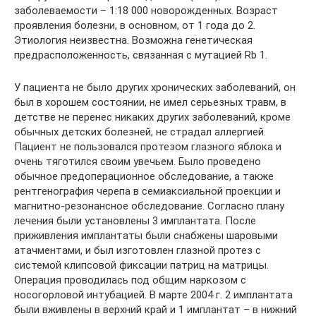
заболеваемости – 1:18 000 новорожденных. Возраст
проявления болезни, в основном, от 1 года до 2.
Этиология неизвестна. Возможна генетическая
предрасположенность, связанная с мутацией Rb 1.
У пациента не было других хронических заболеваний, он
был в хорошем состоянии, не имел серьезных травм, в
детстве не перенес никаких других заболеваний, кроме
обычных детских болезней, не страдал аллергией.
Пациент не пользовался протезом глазного яблока и
очень тяготился своим увечьем. Было проведено
обычное предоперационное обследование, а также
рентгенография черепа в семиаксиальной проекции и
магнитно-резонансное обследование. Согласно плану
лечения были установлены 3 имплантата. После
приживления имплантаты были снабжены шаровыми
атачментами, и был изготовлен глазной протез с
системой клипсовой фиксации патриц на матрицы.
Операция проводилась под общим наркозом с
носогорловой интубацией. В марте 2004 г. 2 имплантата
были вживлены в верхний край и 1 имплантат – в нижний