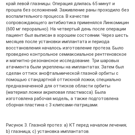
край левой глазницы. Операция длилась 65 минут и
прошла без осложнений. Заживление раны проходило без
воспалительного процесса. В качестве
сопровождающего антибиотика применялся Линкомицин
(600 мг перорально). На четвертый день после операции
пациент был выписан в хорошем состоянии. Через шесть
месяцев после установки имплантата и периода
восстановления началось изготовление протеза. Было
проведено контрольное семиаксиальное рентгеновское
и магнитно-резонансное исследование. Три шаровых
атачмента были укреплены на имплантатах. Затем был
сделан оттиск анофтальмической глазной орбиты с
помощью стандартной оттискной ложки, специально
предназначенной для оттисков области орбиты
(материал ложки акриловая пластмасса). Была
изготовлена рабочая модель, а также подготовлена
сборная пластина с 3 клипсами-патрицами.
Рисунок 3. Глазной протез: a) КT перед началом лечения;
b) глазница; c) установка имплантатов.