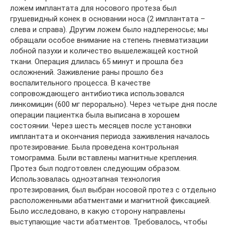
ложем имплантата для носового протеза был
грушевидный конек в основании носа (2 имплантата –
слева и справа). Другим ложем было надпереносье; мы
обращали особое внимание на степень пневматизации
лобной пазухи и количество вышележащей костной
ткани. Операция длилась 65 минут и прошла без
осложнений. Заживление раны прошло без
воспалительного процесса. В качестве
сопровождающего антибиотика использовался
линкомицин (600 мг перорально). Через четыре дня после
операции пациентка была выписана в хорошем
состоянии. Через шесть месяцев после установки
имплантата и окончания периода заживления началось
протезирование. Была проведена контрольная
томограмма. Были вставлены магнитные крепления.
Протез был подготовлен следующим образом.
Использовалась одноэтапная технология
протезирования, был выбран носовой протез с отдельно
расположенными абатментами и магнитной фиксацией.
Было исследовано, в какую сторону направлены
выступающие части абатментов. Требовалось, чтобы