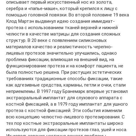
описывает первый искусственный нос из золота,
серебра и «папье-маше», который крепился к лицу с
помощью головной повязки. Во второй половине 19 века
Клод Мартэн выдвинул идею создания иммедиат-
протеза с использованием тканей верхней и нижней
челюсти в качестве матрицы для создания сложных
структур. В 20 веке с появлением силиконовых
материалов качество и реалистичность черепно-
лицевых протезов значительно улучшились, однако
проблема фиксации, влияющая на внешний вид, на
функционирование протеза и на комфорт пациента, не
была полностью решена. При растущих эстетических
требованиях традиционные способы фиксации, такие
как адгезивные средства, карманы, петли и очки, стали
неприемлемы. В 1997 году Бранемарк впервые установил
экстраоральный имплантат для слухового аппарата с
костной фиксацией, а в 1979 году имплантат для ушного
протеза с костной фиксацией. Эти события изменили
всю концепцию челюстно-лицевого протезирования. С
тех пор костные экстраоральные имплантаты широко
используются для фиксации протезов глаз, ушей и носа.