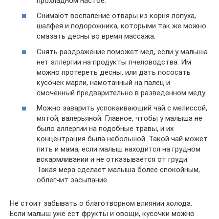
прохладном настое.
Снимают воспаление отвары из корня лопуха,
шалфея и подорожника, которыми так же можно
смазать десны во время массажа.
Снять раздражение поможет мед, если у малыша
нет аллергии на продукты пчеловодства. Им
можно протереть десны, или дать пососать
кусочек марли, намотанный на палец и
смоченный предварительно в разведенном меду.
Можно заварить успокаивающий чай с мелиссой,
мятой, валерьяной. Главное, чтобы у малыша не
было аллергии на подобные травы, и их
концентрация была небольшой. Такой чай может
пить и мама, если малыш находится на грудном
вскармливании и не отказывается от груди.
Такая мера сделает малыша более спокойным,
облегчит засыпание.
Не стоит забывать о благотворном влиянии холода.
Если малыш уже ест фрукты и овощи, кусочки можно