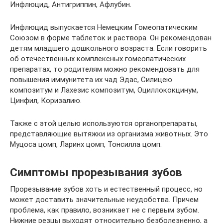
Инфлюцид, Антигриппин, Афлубин.
Инфлюцид выпускается Немецким Гомеопатическим
Союзом в форме таблеток и раствора. Он рекомендован
детям младшего дошкольного возраста. Если говорить
об отечественных комплексных гомеопатических
препаратах, то родителям можно рекомендовать для
повышения иммунитета их чад Эдас, Силицею
композитум и Лахезис композитум, Оциллококцинум,
Цинфил, Коризалию.
Также с этой целью используются органопрепараты,
представляющие вытяжки из организма животных. Это
Муцоса цомп, Ларинх цомп, Тонсилла цомп.
Симптомы прорезывания зубов
Прорезывание зубов хоть и естественный процесс, но
может доставить значительные неудобства. Причем
проблема, как правило, возникает не с первым зубом.
Нижние резцы выходят относительно безболезненно, а