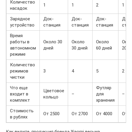
Количество
1
1
2
1
насадок
Зарядное
Док-
Док-
Док-
Док
устройство
станция
станция
станция
стан
Время
работы в
Около 30
Около
Около
Око
автономном
дней
30 дней
60 дней
20 д
режиме
Количество
режимов
3
4
5
2
чистки
Что еще
Футляр
Цветовое
входит в
–
для
–
кольцо
комплект
хранения
Стоимость
От 2500
От 2700
От 4000
От 2
в рублях
Как видите, продукция бренда Xiaomi весьма