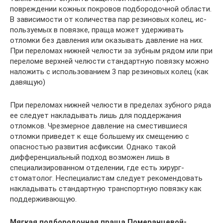
повреждении кожных покровов подбородочной об­ласти.
В зависимости от количества пар резиновых колец, ис­
пользуемых в повязке, праща может удерживать
отломки без давления или оказывать давление на них.
При переломах нижней челюсти за зубным рядом или при
переломе верхней челюсти стандартную повязку можно
наложить с использованием 3 пар резиновых колец (как
давящую)
При переломах нижней челю­сти в пределах зубного ряда
ее следует накладывать лишь для поддержания
отломков. Чрезмерное давление на сместившиеся
отломки приведет к еще большему их смещению с
опасностью развития асфиксии. Однако такой
дифференциальный подход возможен лишь в
специализированном отделении, где есть хи­рург-
стоматолог. Неспециалистам следует рекомендовать
накла­дывать стандартную транспортную повязку как
поддерживаю­щую.
Мягкая подбородочная праща Померанцевой-