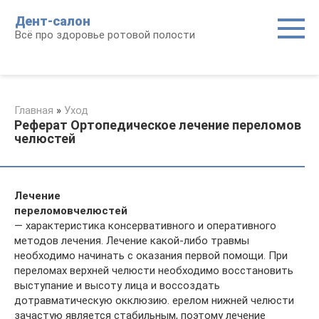
Перейти
Дент-салон
к
Всё про здоровье ротовой полости
контенту
Главная
»
Уход
Реферат Ортопедическое лечение переломов
челюстей
Лечение
переломов
челюстей
— характеристика консервативного и оперативного
методов лечения. Лечение какой-либо травмы
необходимо начинать с оказания первой помощи. При
переломах верхней челюсти необходимо восстановить
выступание и высоту лица и воссоздать
дотравматическую окклюзию. ерелом нижней челюсти
зачастую является стабильным, поэтому лечение