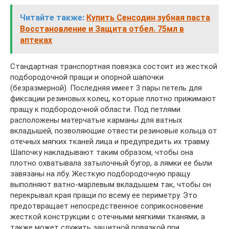
Читайте также:
Купить Сенсодин зубная паста
Восстановление и Защита отбел. 75мл в
аптеках
Стандартная транспортная повязка состоит из жесткой
подборо­дочной пращи и опорной шапочки
(безразмерной). Последняя имеет 3 пары петель для
фиксации резиновых колец, которые плотно прижимают
пращу к подбородочной области. Под петля­ми
расположены матерчатые карманы для ватных
вкладышей, позволяющие отвести резиновые кольца от
отечных мягких тка­ней лица и предупредить их травму.
Шапочку накладывают таким образом, чтобы она
плотно охватывала затылочный бугор, а лямки ее были
завязаны на лбу. Жесткую подбородочную пращу
выполняют ватно-марлевым вкладышем так, чтобы он
перекрывал края пращи по всему ее периметру. Это
предотвра­щает непосредственное соприкосновение
жесткой конструкции с отечными мягкими тканями, а
также может служить защитной повязкой при