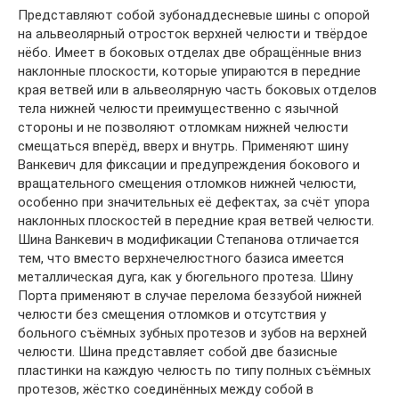
Представляют собой зубонаддесневые шины с опорой
на альвеолярный отросток верхней челюсти и твёрдое
нёбо. Имеет в боковых отделах две обращённые вниз
наклонные плоскости, которые упираются в передние
края ветвей или в альвеолярную часть боковых отделов
тела нижней челюсти преимущественно с язычной
стороны и не позволяют отломкам нижней челюсти
смещаться вперёд, вверх и внутрь. Применяют шину
Ванкевич для фиксации и предупреждения бокового и
вращательного смещения отломков нижней челюсти,
особенно при значительных её дефектах, за счёт упора
наклонных плоскостей в передние края ветвей челюсти.
Шина Ванкевич в модификации Степанова отличается
тем, что вместо верхнечелюстного базиса имеется
металлическая дуга, как у бюгельного протеза. Шину
Порта применяют в случае перелома беззубой нижней
челюсти без смещения отломков и отсутствия у
больного съёмных зубных протезов и зубов на верхней
челюсти. Шина представляет собой две базисные
пластинки на каждую челюсть по типу полных съёмных
протезов, жёстко соединённых между собой в