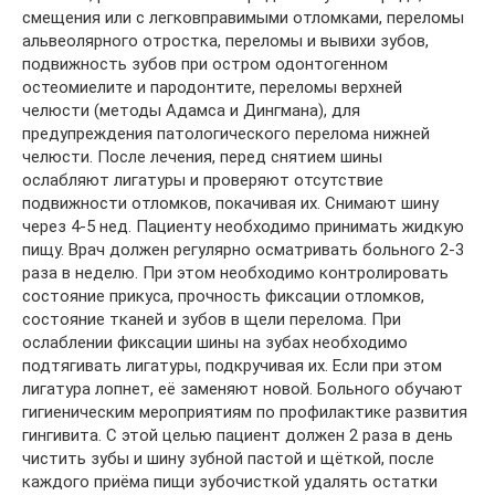
смещения или с легковправимыми отломками, переломы
альвеолярного отростка, переломы и вывихи зубов,
подвижность зубов при остром одонтогенном
остеомиелите и пародонтите, переломы верхней
челюсти (методы Адамса и Дингмана), для
предупреждения патологического перелома нижней
челюсти. После лечения, перед снятием шины
ослабляют лигатуры и проверяют отсутствие
подвижности отломков, покачивая их. Снимают шину
через 4-5 нед. Пациенту необходимо принимать жидкую
пищу. Врач должен регулярно осматривать больного 2-3
раза в неделю. При этом необходимо контролировать
состояние прикуса, прочность фиксации отломков,
состояние тканей и зубов в щели перелома. При
ослаблении фиксации шины на зубах необходимо
подтягивать лигатуры, подкручивая их. Если при этом
лигатура лопнет, её заменяют новой. Больного обучают
гигиеническим мероприятиям по профилактике развития
гингивита. С этой целью пациент должен 2 раза в день
чистить зубы и шину зубной пастой и щёткой, после
каждого приёма пищи зубочисткой удалять остатки