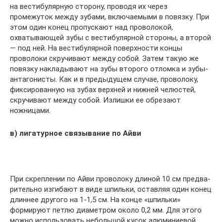
на вестибулярную сторону, прово­дя их через
промежуток между зубами, включаемыми в повязку. При
этом один конец пропускают над проволокой,
охватывающей зубы с вестибулярной стороны, а второй
— под ней. На вести­булярной поверхности концы
проволоки скручивают между со­бой. Затем такую же
повязку накладывают на зубы второго отломка и зубы-
антагонисты. Как и в предыдущем случае, про­волоку,
фиксированную на зубах верхней и нижней челюстей,
скручивают между собой. Излишки ее обрезают
ножницами.
в) лигатурное связывание по Айви
При скреплении по Айви проволоку длиной 10 см предва­
рительно изгибают в виде шпильки, оставляя один конец
длиннее другого на 1-1,5 см. На конце «шпильки»
формируют петлю диаметром около 0,2 мм. Для этого
можно использовать неболь­шой кусок алюминиевой