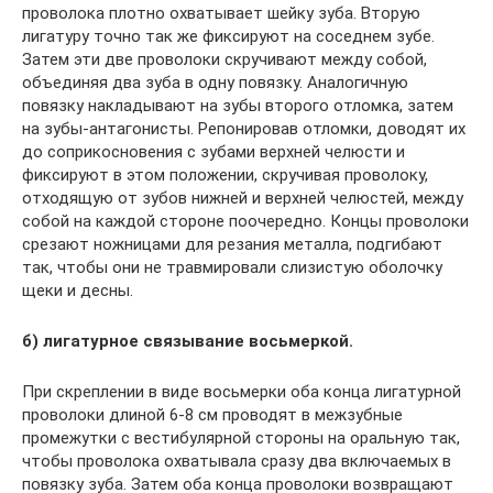
проволока плот­но охватывает шейку зуба. Вторую
лигатуру точно так же фик­сируют на соседнем зубе.
Затем эти две проволоки скручивают между собой,
объединяя два зуба в одну повязку. Аналогичную
повязку накладывают на зубы второго отломка, затем
на зубы-антагонисты. Репонировав отломки, доводят их
до соприкоснове­ния с зубами верхней челюсти и
фиксируют в этом положении, скручивая проволоку,
отходящую от зубов нижней и верхней челюстей, между
собой на каждой стороне поочередно. Концы проволоки
срезают ножницами для резания металла, подгибают
так, чтобы они не травмировали слизистую оболочку
щеки и десны.
б) лигатурное связывание восьмеркой.
При скреплении в виде восьмерки оба конца лигатурной
проволоки длиной 6-8 см проводят в межзубные
промежутки с вестибулярной стороны на оральную так,
чтобы проволока охватывала сразу два включаемых в
повязку зуба. Затем оба конца проволоки возвращают