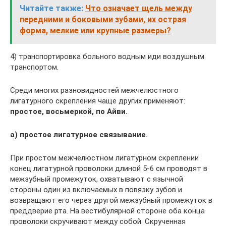
Читайте также:
Что означает щель между
передними и боковыми зубами, их острая
форма, мелкие или крупные размеры?
4) транспортировка больного водным иди воздушным
транспортом.
Среди многих разновидностей межчелюстного
лигатурного скрепления чаще других применяют:
простое, восьмеркой, по Айви.
а) простое лигатурное связывание.
При простом межчелюстном лигатурном скреплении
конец лигатурной проволоки длиной 5-6 см проводят в
межзубный промежуток, охватывают с язычной
стороны один из включаемых в повязку зубов и
возвращают его через другой межзубный про­межуток в
преддверие рта. На вестибулярной стороне оба конца
проволоки скручивают между собой. Скрученная