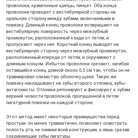
проволоки, крампонные щипцы, пинцет. Оба конца
проволоки проводят с вестибулярной стороны на
оральную сторону между зубами, включаемыми в
повязку. Длин­ный конец проволоки возвращают на
вестибулярную поверхность через межзубный
промежуток, расположенный кзади от петли, и
пропускают через нее. Короткий конец выводят на
вестибуляр­ную сторону через межзубный промежуток,
расположенный кпереди от петли, и скручивают с
длинным концом. Избыток проволоки срезают, загибая
оставшийся конец длиной около 0,5 см так, чтобы он не
травмировал слизистую оболочку щеки. Такую же
повязку накладывают на зубы второго отломка, зубы-
антаго­нисты. Отломки репонируют и фиксируют к зубам
верхней челюсти проволокой, пропущенной в петли
лигатурной повязки на каждой стороне.
Этот метод имеет некоторые преимущества пе­ред
простым: он менее травматичен, позволяет осмотреть
полость рта, не снимая всей конструкции, а лишь срезав
соединяющие зубы лигатуры.