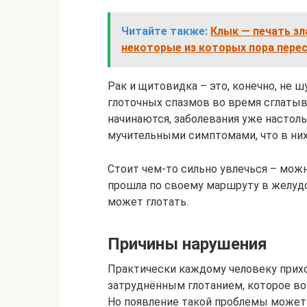
Читайте также:
Клык — печать зла
некоторые из которых пора пере
Рак и щитовидка – это, конечно, не ш
глоточных спазмов во время сглатыв
начинаются, заболевания уже насто
мучительными симптомами, что в ни
Стоит чем-то сильно увлечься – можн
прошла по своему маршруту в желудок
может глотать.
Причины нарушения
Практически каждому человеку прих
затруднённым глотанием, которое воз
Но появление такой проблемы может 