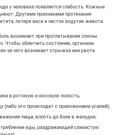
оде у человека появляется слабость. Кожные
днеют. Другими признаками протекания
тита, потеря веса и частое вздутие живота.
 боль возникает при проглатывании слюны.
о. Чтобы облегчить состояние, организм
из-за чего возникает отрыжка или рвота.
мка в ротовую и носовую полость;
 (либо это происходит с приложением усилий);
вижения пищи, вплоть до боли в желудке;
отреблении еды, раздражающей слизистую
блюда);