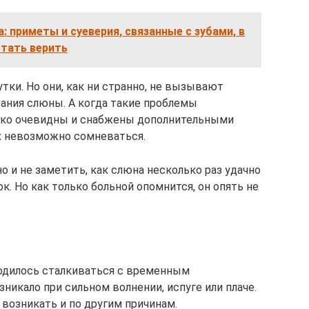
: приметы и суеверия, связанные с зубами, в
стать верить
утки. Но они, как ни странно, не вызывают
ания слюны. А когда такие проблемы
лько очевидны и снабжены дополнительными
х невозможно сомневаться.
о и не заметить, как слюна несколько раз удачно
. Но как только больной опомнится, он опять не
одилось сталкиваться с временным
никало при сильном волнении, испуге или плаче.
возникать и по другим причинам.