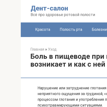
Перейти
Дент-салон
к
контенту
Всё про здоровье ротовой полости
Красота
Полость рта
Болезни
Главная
»
Уход
Боль в пищеводе при 
возникает и как с ней
Нарушение или затруднение глотания 
неприятного ощущения за грудиной, «
процессом глотания и употребления 
психотравмирующими ситуациями.