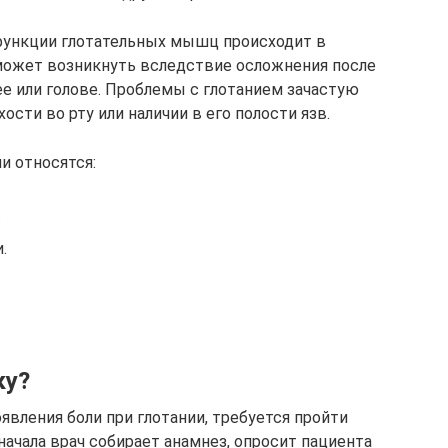
функции глотательных мышц происходит в
может возникнуть вследствие осложнения после
е или голове. Проблемы с глотанием зачастую
сти во рту или наличии в его полости язв.
и относятся:
.
.
ку?
вления боли при глотании, требуется пройти
 начала врач собирает анамнез, опросит пациента