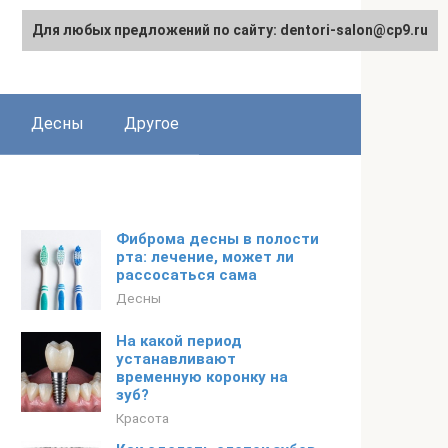
Для любых предложений по сайту: dentori-salon@cp9.ru
Десны
Другое
Фиброма десны в полости
рта: лечение, может ли
рассосаться сама
Десны
На какой период
устанавливают
временную коронку на
зуб?
Красота