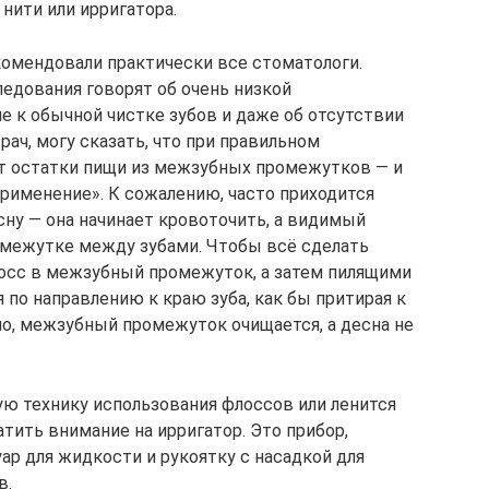
нити или ирригатора.
омендовали практически все стоматологи.
ледования говорят об очень низкой
 к обычной чистке зубов и даже об отсутствии
ач, могу сказать, что при правильном
т остатки пищи из межзубных промежутков — и
рименение». К сожалению, часто приходится
сну — она начинает кровоточить, а видимый
ромежутке между зубами. Чтобы всё сделать
лосс в межзубный промежуток, а затем пилящими
по направлению к краю зуба, как бы притирая к
но, межзубный промежуток очищается, а десна не
ую технику использования флоссов или ленится
тить внимание на ирригатор. Это прибор,
ар для жидкости и рукоятку с насадкой для
в.