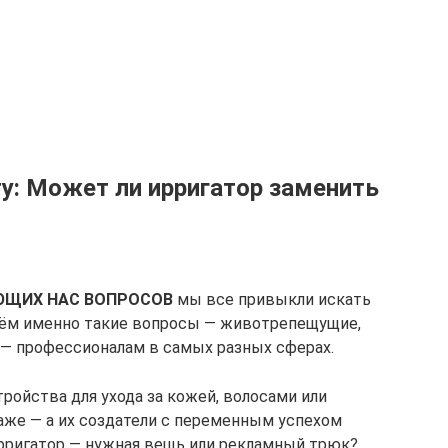
у: Может ли ирригатор заменить
ЮЩИХ НАС ВОПРОСОВ
мы все привыкли искать
даём именно такие вопросы — животрепещущие,
— профессионалам в самых разных сферах.
ройства для ухода за кожей, волосами или
аже — а их создатели с переменным успехом
рригатор — нужная вещь или рекламный трюк?