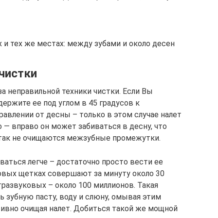
х и тех же местах: между зубами и около десен
 чистки
а неправильной техники чистки. Если Вы
ержите ее под углом в 45 градусов к
правлении от десны – только в этом случае налет
 — вправо он может забиваться в десну, что
 так не очищаются межзубные промежутки.
ваться легче – достаточно просто вести ее
ковых щетках совершают за минуту около 30
тразвуковых – около 100 миллионов. Такая
 зубную пасту, воду и слюну, омывая этим
тивно очищая налет. Добиться такой же мощной