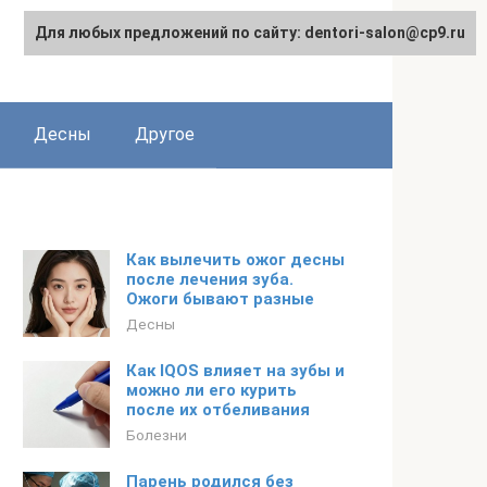
Для любых предложений по сайту: dentori-salon@cp9.ru
Десны
Другое
Как вылечить ожог десны
после лечения зуба.
Ожоги бывают разные
Десны
Как IQOS влияет на зубы и
можно ли его курить
после их отбеливания
Болезни
Парень родился без