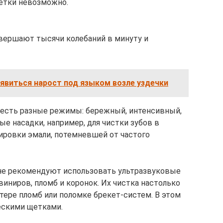
етки невозможно.
вершают тысячи колебаний в минуту и
явиться нарост под языком возле уздечки
 есть разные режимы: бережный, интенсивный,
ые насадки, например, для чистки зубов в
лировки эмали, потемневшей от частого
не рекомендуют использовать ультразвуковые
виниров, пломб и коронок. Их чистка настолько
тере пломб или поломке брекет-систем. В этом
ескими щетками.