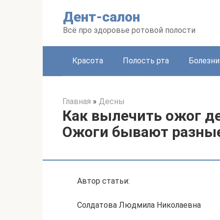
Перейти
Дент-салон
к
контенту
Всё про здоровье ротовой полости
Красота
Полость рта
Болезни
Главная
»
Десны
Как вылечить ожог де
Ожоги бывают разны
Автор статьи:
Солдатова Людмила Николаевна