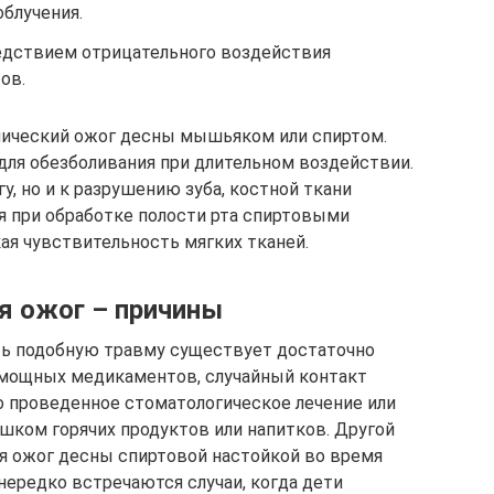
облучения.
едствием отрицательного воздействия
ов.
мический ожог десны мышьяком или спиртом.
ля обезболивания при длительном воздействии.
у, но и к разрушению зуба, костной ткани
я при обработке полости рта спиртовыми
ая чувствительность мягких тканей.
я ожог – причины
ь подобную травму существует достаточно
 мощных медикаментов, случайный контакт
о проведенное стоматологическое лечение или
ишком горячих продуктов или напитков. Другой
я ожог десны спиртовой настойкой во время
 нередко встречаются случаи, когда дети