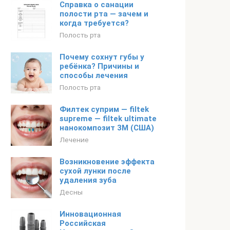
Справка о санации
полости рта — зачем и
когда требуется?
Полость рта
Почему сохнут губы у
ребёнка? Причины и
способы лечения
Полость рта
Филтек суприм — filtek
supreme — filtek ultimate
нанокомпозит 3М (США)
Лечение
Возникновение эффекта
сухой лунки после
удаления зуба
Десны
Инновационная
Российская