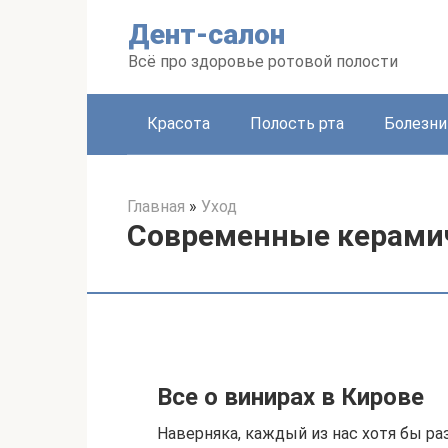
Перейти
Дент-салон
к
контенту
Всё про здоровье ротовой полости
Красота
Полость рта
Болезни
Главная
»
Уход
Современные керами
Все о винирах в Кирове
Наверняка, каждый из нас хотя бы р