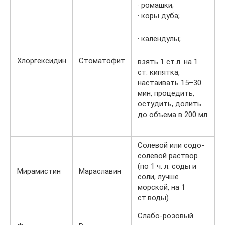
· ромашки;
· коры дуба;
· календулы;
Хлоргексидин
Стоматофит
взять 1 ст.л. на 1
ст. кипятка,
настаивать 15–30
мин, процедить,
остудить, долить
до объема в 200 мл
Солевой или содо-
солевой раствор
(по 1 ч. л. соды и
Мирамистин
Мараславин
соли, лучше
морской, на 1
ст.воды)
Слабо-розовый