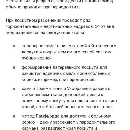
Вертикальный разрез от края десны (гингивотомия)
обычно проводят при периодонтите.
При лоскутном рассечении проводят ряд
горизонтальных и вертикальных надрезов. Этот вид
подразделяется на следующие этапы:
коронарное смещение с отслойкой тканевого
лоскута и покрытием им оголенной системы
зубных корней;
формирование латерального лоскута для
закрытия единичных малых зон оголенных
корней, например, при пародонтозе;
самый травматичный V-образный разрез с
добавлением ткани донорской десны к
полученному лоскуту для покрытия не только
малой, но и большей зоны оголенного корня;
метод Рамфьорда для доступа к больному
корню – десну рассекают у пародонтального
кармана, раздвигают края лоскута и