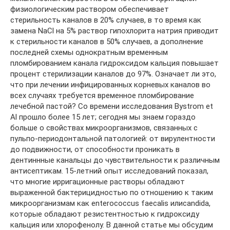
физиологическим раствором обеспечивает
стерильность каналов в 20% случаев, в то время как
замена NaCl на 5% раствор гипохлорита натрия приводит
к стерильности каналов в 50% случаев, а дополнение
последней схемы однократным временным
пломбированием канала гидроксидом кальция повышает
процент стерилизации каналов до 97%. Означает ли это,
что при лечении инфицированных корневых каналов во
всех случаях требуется временное пломбирование
лечебной пастой? Со времени исследования Bystrom et
Аl прошло более 15 лет; сегодня мы знаем гораздо
больше о свойствах микроорганизмов, связанных с
пульпо-периодонтальной патологией: от вирулентности
до подвижности, от способности проникать в
дентиннные канальцы до чувствительности к различным
антисептикам. 15-летний опыт исследований показал,
что многие ирригационные растворы обладают
выраженной бактерицидностью по отношению к таким
микроорганизмам как enterococcus faecalis илиcandida,
которые обладают резистентностью к гидроксиду
кальция или хлорофенолу. В данной статье мы обсудим