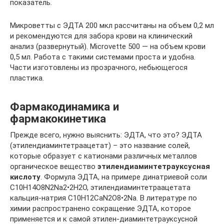
показатель.
Микроветты с ЭДТА 200 мкл рассчитаны на объем 0,2 мл
и рекомендуются для забора крови на клинический
анализ (развернутый). Microvette 500 — на объем крови
0,5 мл. Работа с такими системами проста и удобна.
Части изготовлены из прозрачного, небьющегося
пластика.
Фармакодинамика и
фармакокинетика
Прежде всего, нужно выяснить: ЭДТА, что это? ЭДТА
(этилендиаминтетраацетат) – это название солей,
которые образует с катионами различных металлов
органическое вещество
этилендиаминтетрауксусная
кислоту
. Формула ЭДТА, на примере динатриевой соли
C10H14O8N2Na2•2H2O, этилендиаминтетраацетата
кальция-натрия C10H12CaN2O8•2Na. В литературе по
химии распространено сокращение ЭДТА, которое
применяется и к самой этилен-диаминтетрауксусной