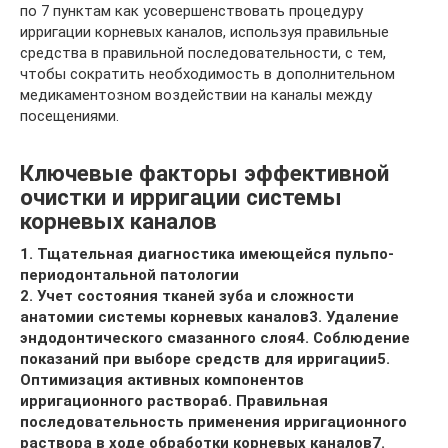
по 7 пунктам как усовершенствовать процедуру
ирригации корневых каналов, используя правильные
средства в правильной последовательности, с тем,
чтобы сократить необходимость в дополнительном
медикаментозном воздействии на каналы между
посещениями.
Ключевые факторы эффективной
очистки и ирригации системы
корневых каналов
1. Тщательная диагностика имеющейся пульпо-
периодонтальной патологии
2. Учет состояния тканей зуба и сложности
анатомии системы корневых каналов
3. Удаление
эндодонтического смазанного слоя
4. Соблюдение
показаний при выборе средств для ирригации
5.
Оптимизация активных компонентов
ирригационного раствора
6. Правильная
последовательность применения ирригационного
раствора в ходе обработки корневых каналов
7.