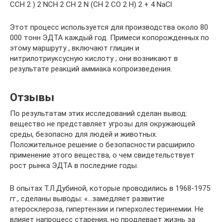
CCH 2 ) 2 NCH 2 CH 2 N (СН 2 СО 2 Н) 2 + 4 NaCl
Этот процесс используется для производства около 80
000 тонн ЭДТА каждый год. Примеси копорожденных по
этому маршруту , включают глицин и
нитрилотриуксусную кислоту ; они возникают в
результате реакций аммиака копроизведения.
Отзывы
По результатам этих исследований сделан вывод:
вещество не представляет угрозы для окружающей
среды, безопасно для людей и животных.
Положительное решение о безопасности расширило
применение этого вещества, о чем свидетельствует
рост рынка ЭДТА в последние годы.
В опытах Т.Л.Дубиной, которые проводились в 1968-1975
гг., сделаны выводы: «…замедляет развитие
атеросклероза, гипертензии и гиперхолестеринемии. Не
влияет напроцесс старения, но продлевает жизнь за