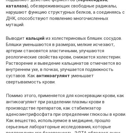
каталаза
), обезвреживающих свободные радикалы,
нарушают функцию структурных белков, а соединяясь с
ДНК, способствуют появлению многочисленных
мутаций.
Выводит
кальций
из холестериновых бляшек сосудов.
Бляшки уменьшаются в размерах, мелкие исчезают,
артерии становятся эластичными, улучшаются
реологические свойства крови, снижается холестерин.
Растворение и выведение кальцинатов отмечается во
внутреннем ухе, в почках, улучшается подвижность
суставов. Как
антикоагулянт
уменьшает
свертываемость крови.
Помимо этого, применяется для консервации крови, как
антикоагулянт при разделении плазмы крови в
производстве препаратов, как стабилизатор
аденозинтрифосфата при определении глюкозы в крови.
Как вещество, используемое в медицине, прошло
серьезные лабораторные исследования, которые
подтвердили его безопасность. ЭДТА обладает очень