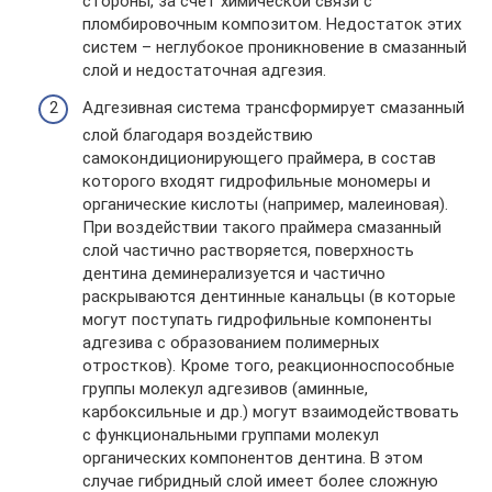
стороны, за счет химической связи с
пломбировочным композитом. Недостаток этих
систем – неглубокое проникновение в смазанный
слой и недостаточная адгезия.
Адгезивная система трансформирует смазанный
слой благодаря воздействию
самокондиционирующего праймера, в состав
которого входят гидрофильные мономеры и
органические кислоты (например, малеиновая).
При воздействии такого праймера смазанный
слой частично растворяется, поверхность
дентина деминерализуется и частично
раскрываются дентинные канальцы (в которые
могут поступать гидрофильные компоненты
адгезива с образованием полимерных
отростков). Кроме того, реакционноспособные
группы молекул адгезивов (аминные,
карбоксильные и др.) могут взаимодействовать
с функциональными группами молекул
органических компонентов дентина. В этом
случае гибридный слой имеет более сложную