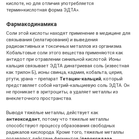
кислоте, но для отличия употребляется
термин«кислотная форма ЭДТА».
Фармакодинамика
Соли этой кислоты находят применение в медицине для
связывания (хелатирования) и выведения
радиоактивных и токсичных металлов из организма.
Кобальтовые соли этого вещества применяются как
антидот при отравлении синильной кислотой. Ионы
кальция связывает ЭДТА динатриевая соль (известная
как трилон Б), ионы свинца, кадмия, кобальта, церия,
ртути, урана – препарат
Тетацин-кальций
, который
представляет собой натрий-кальциевую соль ЭДТА. Он
не проникает в эритроциты, а удаляет металлы из
внеклеточного пространства.
Выводя тяжёлые металлы, действует как
антиоксидант
, потому что тяжелые металлы
способствуют процессу образования свободных
радикалов кислорода. Кроме того, тяжелые металлы
подавляют действие ферментов (
пероксидаза
,