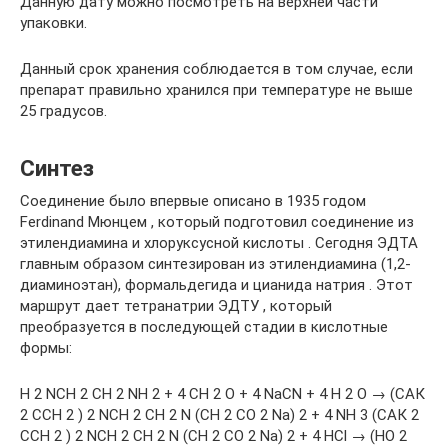
Данную дату можно посмотреть на верхней части
упаковки.
Данный срок хранения соблюдается в том случае, если
препарат правильно хранился при температуре не выше
25 градусов.
Синтез
Соединение было впервые описано в 1935 годом
Ferdinand Мюнцем , который подготовил соединение из
этилендиамина и хлоруксусной кислоты . Сегодня ЭДТА
главным образом синтезирован из этилендиамина (1,2-
диаминоэтан), формальдегида и цианида натрия . Этот
маршрут дает тетранатрии ЭДТУ , который
преобразуется в последующей стадии в кислотные
формы:
H 2 NCH 2 CH 2 NH 2 + 4 СН 2 О + 4 NaCN + 4 H 2 O → (САК
2 CCH 2 ) 2 NCH 2 CH 2 N (СН 2 СО 2 Na) 2 + 4 NH 3 (САК 2
CCH 2 ) 2 NCH 2 CH 2 N (СН 2 СО 2 Na) 2 + 4 HCl → (HO 2