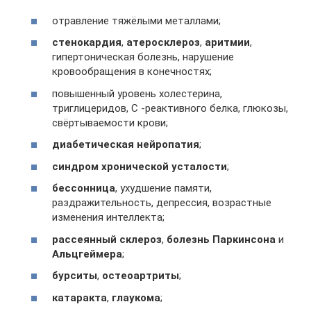
отравление тяжёлыми металлами;
стенокардия
,
атеросклероз
,
аритмии
,
гипертоническая болезнь, нарушение
кровообращения в конечностях;
повышенный уровень холестерина,
триглицеридов, С -реактивного белка, глюкозы,
свёртываемости крови;
диабетическая нейропатия
;
синдром хронической усталости
;
бессонница
, ухудшение памяти,
раздражительность, депрессия, возрастные
изменения интеллекта;
рассеянный склероз
,
болезнь Паркинсона
и
Альцгеймера
;
бурситы
,
остеоартриты
;
катаракта
,
глаукома
;