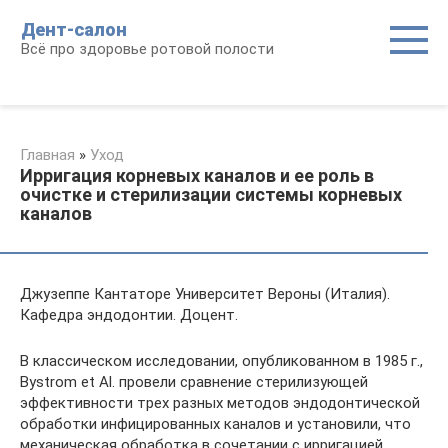
Перейти
Дент-салон
к
Всё про здоровье ротовой полости
контенту
Главная
»
Уход
Ирригация корневых каналов и ее роль в
очистке и стерилизации системы корневых
каналов
Джузеппе Кантаторе Университет Вероны (Италия).
Кафедра эндодонтии. Доцент.
В классическом исследовании, опубликованном в 1985 г.,
Bystrom et Al. провели сравнение стерилизующей
эффективности трех разных методов эндодонтической
обработки инфицированных каналов и установили, что
механическая обработка в сочетании с ирригацией