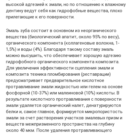
высокой адгезией к эмали, но по отношению к влажному
дентину ведут себя как гидрофобные вещества, плохо
прилегающие к его поверхности.
Эмаль зуба состоит в основном из неорганического
вещества (биологический апатит, около 95% по весу),
органического компонента (коллагеновые волокна, 1-
1,5%) и воды (4%). Благодаря такому составу эмаль
можно высушить, что обеспечивает хорошую адгезию
гидрофобного органического компонента композита.
Для увеличения эффективности сцепления эмали и
композита техника пломбирования (реставрации)
предусматривает предварительное кислотное
протравливание эмали жидкостью или гелем на основе
фосфорной (10-37%) или малеиновой (10%) кислоты. В
результате кислотного протравливания с поверхности
эмали удаляется органический налет, денатурируются
белки и, самое главное, формируется микропористость
эмали за счет растворения участков эмалевых призм и
веществ межпризменного пространства на глубину
около 40 мкм. После удаления протравливающего