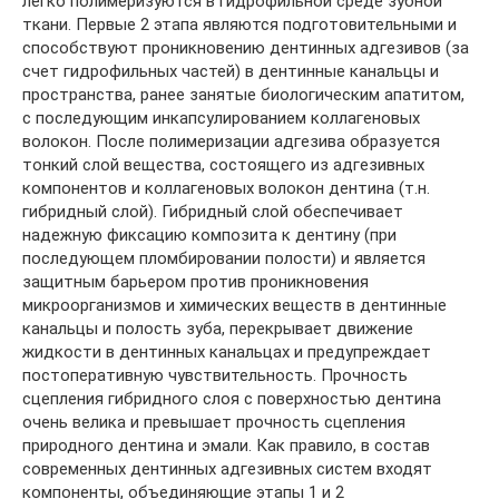
легко полимеризуются в гидрофильной среде зубной
ткани. Первые 2 этапа являются подготовительными и
способствуют проникновению дентинных адгезивов (за
счет гидрофильных частей) в дентинные канальцы и
пространства, ранее занятые биологическим апатитом,
с последующим инкапсулированием коллагеновых
волокон. После полимеризации адгезива образуется
тонкий слой вещества, состоящего из адгезивных
компонентов и коллагеновых волокон дентина (т.н.
гибридный слой). Гибридный слой обеспечивает
надежную фиксацию композита к дентину (при
последующем пломбировании полости) и является
защитным барьером против проникновения
микроорганизмов и химических веществ в дентинные
канальцы и полость зуба, перекрывает движение
жидкости в дентинных канальцах и предупреждает
постоперативную чувствительность. Прочность
сцепления гибридного слоя с поверхностью дентина
очень велика и превышает прочность сцепления
природного дентина и эмали. Как правило, в состав
современных дентинных адгезивных систем входят
компоненты, объединяющие этапы 1 и 2