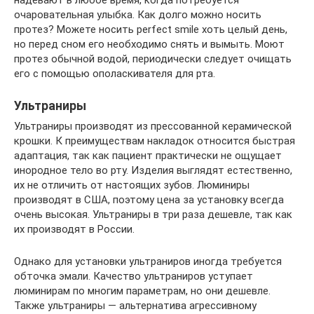
надевают в любое время, когда потребуется
очаровательная улыбка. Как долго можно носить
протез? Можете носить perfect smile хоть целый день,
но перед сном его необходимо снять и вымыть. Моют
протез обычной водой, периодически следует очищать
его с помощью ополаскивателя для рта.
Ультраниры
Ультраниры производят из прессованной керамической
крошки. К преимуществам накладок относится быстрая
адаптация, так как пациент практически не ощущает
инородное тело во рту. Изделия выглядят естественно,
их не отличить от настоящих зубов. Люминиры
производят в США, поэтому цена за установку всегда
очень высокая. Ультраниры в три раза дешевле, так как
их производят в России.
Однако для установки ультраниров иногда требуется
обточка эмали. Качество ультраниров уступает
люминирам по многим параметрам, но они дешевле.
Также ультраниры — альтернатива агрессивному