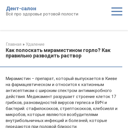
Перейти
Дент-салон
к
Всё про здоровье ротовой полости
контенту
Главная
»
Удаление
Как полоскать мирамистином горло? Как
правильно разводить раствор
Мирамистин – препарат, который выпускается в Киеве
на фармацевтическом и относится к катионным
антисептикам с широким спектром антимикробного
действия. Медикамент разрушает строение клеток 17
грибков, разновидностей вирусов герпеса и ВИЧ и
бактерий: стафилококков, стрептококков, клебсиелл и
микробов, которые являются возбудителями
внутрибольничных инфекций и болезней, которые
передаются при половой близости.