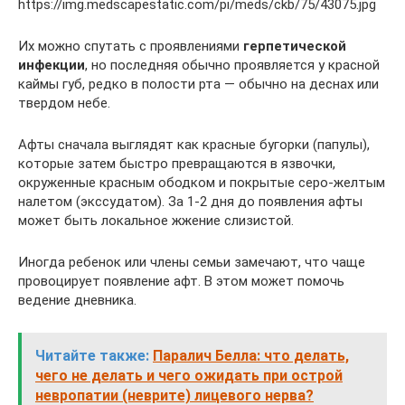
https://img.medscapestatic.com/pi/meds/ckb/75/43075.jpg
Их можно спутать с проявлениями
герпетической
инфекции
, но последняя обычно проявляется у красной
каймы губ, редко в полости рта — обычно на деснах или
твердом небе.
Афты сначала выглядят как красные бугорки (папулы),
которые затем быстро превращаются в язвочки,
окруженные красным ободком и покрытые серо-желтым
налетом (экссудатом). За 1-2 дня до появления афты
может быть локальное жжение слизистой.
Иногда ребенок или члены семьи замечают, что чаще
провоцирует появление афт. В этом может помочь
ведение дневника.
Читайте также:
Паралич Белла: что делать,
чего не делать и чего ожидать при острой
невропатии (неврите) лицевого нерва?