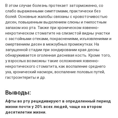
В этом случае болезнь протекает заторможенно, со
слабо выраженными симптомами, практически без
болей. Основные жалобы связаны с кровоточивостью
десен, повышенным выделением слюны и гнилостным
запахом изо рта. Также при хроническом язвенно-
некротическом стоматите на слизистой видны участки
с застойными отеками, покраснениями, изъязвлениями и
омертвением десен в межзубных промежутках. На
запущенной стадии при зондировании края десны
обнаруживается оголенная десневая кость. Кроме того,
у взрослых возможны такие осложнения язвенно-
некротического стоматита, как воспаление среднего
уха, хронический насморк, воспаление половых путей,
гастроэнтериты и др.
Выводы:
Афты во рту рецидивируют в определенный период
жизни почти у 20% всех людей, чаще на втором
десятилетии жизни.