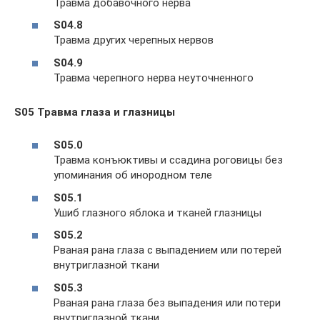
Травма добавочного нерва
S04.8
Травма других черепных нервов
S04.9
Травма черепного нерва неуточненного
S05 Травма глаза и глазницы
S05.0
Травма конъюктивы и ссадина роговицы без
упоминания об инородном теле
S05.1
Ушиб глазного яблока и тканей глазницы
S05.2
Рваная рана глаза с выпадением или потерей
внутриглазной ткани
S05.3
Рваная рана глаза без выпадения или потери
внутриглазной ткани