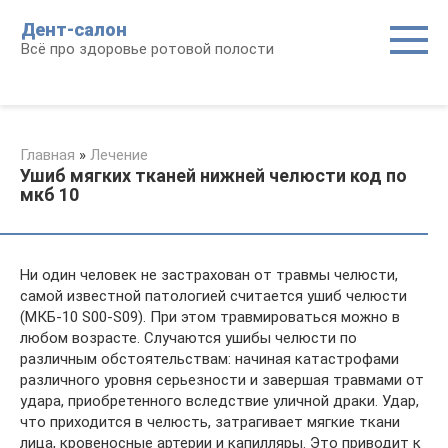
Перейти
Дент-салон
к
Всё про здоровье ротовой полости
контенту
Главная
»
Лечение
Ушиб мягких тканей нижней челюсти код по
мкб 10
Ни один человек не застрахован от травмы челюсти,
самой известной патологией считается ушиб челюсти
(МКБ-10 S00-S09). При этом травмироваться можно в
любом возрасте. Случаются ушибы челюсти по
различным обстоятельствам: начиная катастрофами
различного уровня серьезности и завершая травмами от
удара, приобретенного вследствие уличной драки. Удар,
что приходится в челюсть, затрагивает мягкие ткани
лица, кровеносные артерии и капилляры. Это приводит к