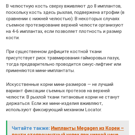
В челюстную кость сверху вживляют до 8 имплантов,
поскольку кость здесь рыхлая, подвержена атрофии (в
сравнении с нижней челюстью). В некоторых случаях
съемное протезирование верхней челюсти организуют
на 4-6 имплантах, если позволяет плотность и размер
кости.
При существенном дефиците костной ткани
присутствует риск травмирования гайморовых пазух,
тогда предварительно проводится синус-лифтинг или
применяются мини-имплантаты.
Искусственные корни мини-размеров — не лучший
вариант фиксации съемных протезов на верхней
челюсти. В рыхлой ткани титановые корни не станут
держаться. Если же мини-изделия вживляют,
используют фиксирующий механизм Locator.
Читайте также:
Импланты Megagen из Кореи –
почти стопроцентный успех при низкой цене