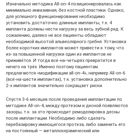
Изначально методика All-on-4 позиционировалась как
минимально инвазивная, без костной пластики. Однако,
для успешного функционирования необходимо
установить достаточно длинные импланты, т.к. 4
импланта должны нести нагрузку за весь зубной ряд. К
сожалению, далеко не все пациенты обладают
необходимой высотой альвеолярного гребня. Установка
более коротких имплантов может привести к тому, что
из-за повышенной нагрузки один из имплантов не
приживётся. И тогда всё-на-четырёх превратится в
ничего на трёх. Именно поэтому пациентам
предлагаются «модификации all-on-4», например All-on-6
(всё-на-шести имплантах), т.к. установка дополнительно
2-х имплантов значительно сокращает риски.
Спустя 3-6 месяцев после проведения имплантации по
методике All-on-4, между протезом и десной появляются
зазоры, т.к. за это происходит ремоделировка десны
после имплантации. Необходимо либо сделать
перебазировку имеющегося протеза, либо заменить его
на постоянный — металлокерамический или