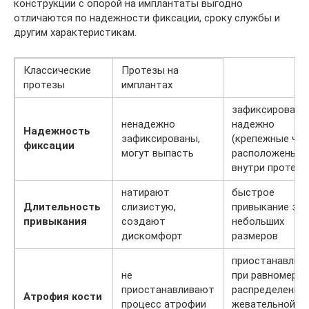
конструкции с опорой на имплантаты выгодно
отличаются по надежности фиксации, сроку службы и
другим характеристикам.
Классические
Протезы на
протезы
имплантах
зафиксированы
ненадежно
надежно
Надежность
зафиксированы,
(крепежные час
фиксации
могут выпасть
расположены
внутри протеза
натирают
быстрое
Длительность
слизистую,
привыкание за 
привыкания
создают
небольших
дискомфорт
размеров
приостанавлив
не
при равномерн
приостанавливают
распределении
Атрофия кости
процесс атрофии
жевательной