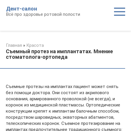
Перейти
Дент-салон
к
Всё про здоровье ротовой полости
контенту
Главная
»
Красота
Съемный протез на имплантатах. Мнение
стоматолога-ортопеда
Съемные протезы на имплантах пациент может снять
без помощи доктора. Они состоят из акрилового
основания, армированного проволокой (не всегда), и
коронок из медицинской пластмассы. Ортопедические
конструкции крепят к имплантам балочным способом,
посредством шаровидных, экваторных абатментов,
телескопических коронок. Съемное протезирование на
имплантах предпочтительнее традиционного съемного: