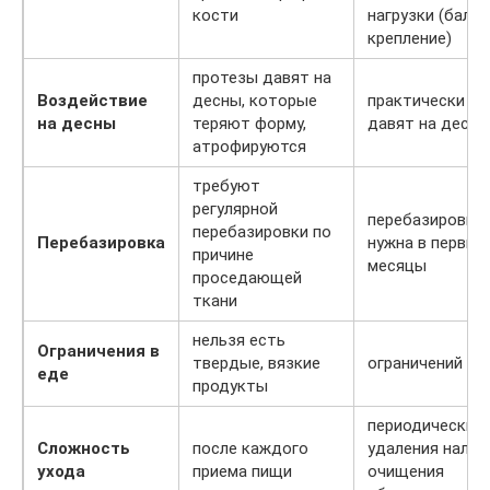
кости
нагрузки (бало
крепление)
протезы давят на
Воздействие
десны, которые
практически не
на десны
теряют форму,
давят на десны
атрофируются
требуют
регулярной
перебазировка
перебазировки по
Перебазировка
нужна в первые
причине
месяцы
проседающей
ткани
нельзя есть
Ограничения в
твердые, вязкие
ограничений не
еде
продукты
периодически д
Сложность
после каждого
удаления налет
ухода
приема пищи
очищения