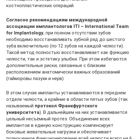
костнопластических операций.
Согласно рекомендациям международной
ассоциации имплантологов ITI – International Team
for Implantology
, при полном отсутствии зубов
необходимо восстанавливать зубной ряд до шестого
зуба включительно (по 12 зубов на каждой челюсти).
Такой метод полностью восстанавливает как функцию
челюсти, так и эстетику улыбки. При этом избегаются
дополнительные риски, связанные с близким
расположением анатомически важных образований
(гайморовы пазухи и нерв).
В этом случае импланты устанавливаются в переднем
отделе челюсти, а крайние в области пятых зубов (так
называемый
протокол Франкфуртского
университета
). В дальнейшем на них устанавливается
цельный несъёмный протез. Объединение всех
имплантов в единую конструкцию компенсирует
боковые жевательные нагрузки и обеспечивает
полноценное функционирование всей челюсти всего на 6