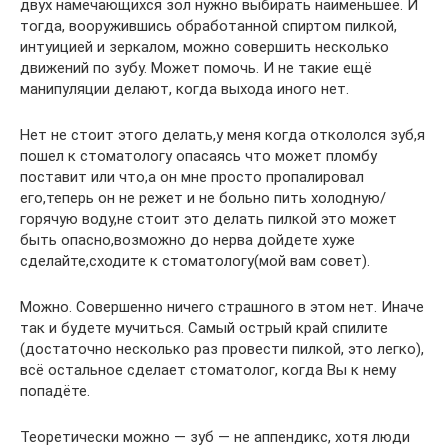
двух намечающихся зол нужно выбирать наименьшее. И
тогда, вооружившись обработанной спиртом пилкой,
интуицией и зеркалом, можно совершить несколько
движений по зубу. Может помочь. И не такие ещё
манипуляции делают, когда выхода иного нет.
Нет не стоит этого делать,у меня когда откололся зуб,я
пошел к стоматологу опасаясь что может пломбу
поставит или что,а он мне просто пропалировал
его,теперь он не режет и не больно пить холодную/
горячую воду,не стоит это делать пилкой это может
быть опасно,возможно до нерва дойдете хуже
сделайте,сходите к стоматологу(мой вам совет).
Можно. Совершенно ничего страшного в этом нет. Иначе
так и будете мучиться. Самый острый край спилите
(достаточно несколько раз провести пилкой, это легко),
всё остальное сделает стоматолог, когда Вы к нему
попадёте.
Теоретически можно — зуб — не аппендикс, хотя люди