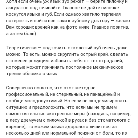
Хотя если очень уж язык зуб режет — берите пилочку и
аккуратно подтачивайте. Главное не дайте пилочке
коснутся языка и губ. Если однако хватило терпения
потерпеть и пойти все таки к зубному доктору — желаю
Вам хороших врачей как на фото ниже. Главное позитив,
а затем боль)
Теоретически — подточить отколотый зуб очень даже
можно. То есть, можно скруглить острый край, сделать
его менее режущим, избавить себя от тех страданий,
которые может причинять постоянное механическое
трение обломка о язык.
Совершенно понятно, что этот метод не
профессиональный, не стерильный, не панацейный и
вообще малодопустимый. Но если не академизировать
ситуацию и предположить, что если мы не примем
самостоятельные экстренные меры (находясь, например,
в лесу дремучем с пилочкой в руках и без стоматолога с
кармане), то можем языка здорового лишиться за
несколько дней или нормальной психики от боли, то из