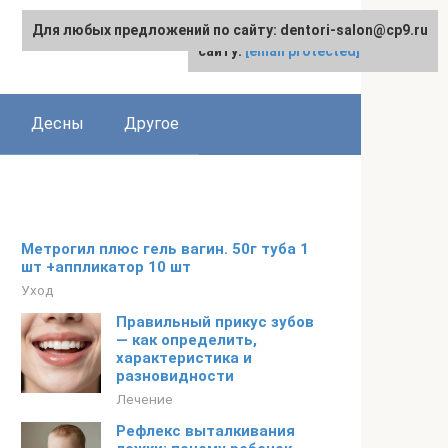
Для любых предложений по сайту: dentori-salon@cp9.ru
Для любых предложений по
English
сайту:
[email protected]
Десны
Другое
Метрогил плюс гель вагин. 50г туба 1
шт +аппликатор 10 шт
Уход
Правильный прикус зубов
— как определить,
характеристика и
разновидности
Лечение
Рефлекс выталкивания