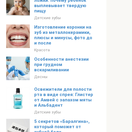
ложки: почему ребенок
выплевывает твердую
пищу
Детские зубы
Изготовление коронки на
зуб из металлокерамики,
плюсы и минусы, фото до
и после
Красота
Особенности анестезии
при грудном
вскармливании
Десны
Освежители для полости
рта в виде спрея: Глистер
от Амвей с запахом мяты
и Альбадент
Детские зубы
5 секретов «Баралгина»,
который поможет от