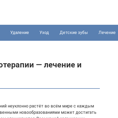
Удаление
Уход
Детские зубы
Лечение
отерапии — лечение и
ний неуклонно растëт во всём мире с каждым
ственными новообразованиями может достигать