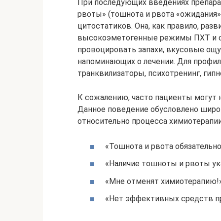
При последующих введениях препар
рвоты» (тошнота и рвота «ожидания»
цитостатиков. Она, как правило, разв
высокоэметогенные режимы ПХТ и ст
провоцировать запахи, вкусовые ощу
напоминающих о лечении. Для профи
транквилизаторы, психотренинг, гипн
К сожалению, часто пациенты могут н
Данное поведение обусловлено широ
относительно процесса химиотерапии,
«Тошнота и рвота обязатель
«Наличие тошноты и рвоты у
«Мне отменят химиотерапию!
«Нет эффективных средств п