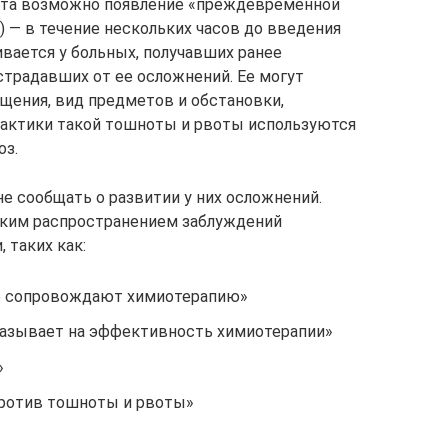
ата возможно появление «преждевременной
) — в течение нескольких часов до введения
ивается у больных, получавших ранее
радавших от ее осложнений. Ее могут
щения, вид предметов и обстановки,
лактики такой тошноты и рвоты используются
оз.
е сообщать о развитии у них осложнений.
ким распространением заблуждений
 таких как:
но сопровождают химиотерапию»
казывает на эффективность химиотерапии»
»
ротив тошноты и рвоты»