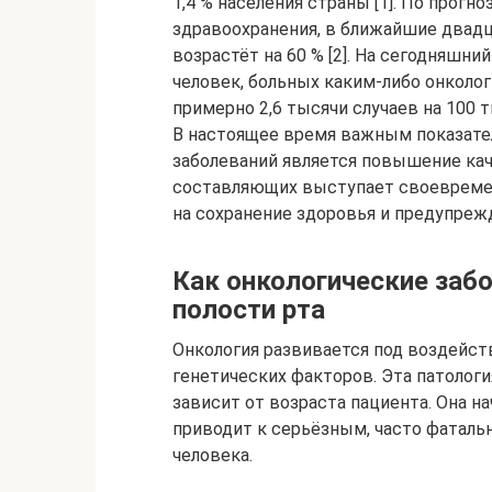
1,4 % населения страны [1]. По прог
здравоохранения, в ближайшие двадц
возрастёт на 60 % [2]. На сегодняшн
человек, больных каким-либо онколо
примерно 2,6 тысячи случаев на 100 т
В настоящее время важным показате
заболеваний является повышение кач
составляющих выступает своевремен
на сохранение здоровья и предупрежд
Как онкологические заб
полости рта
Онкология развивается под воздейст
генетических факторов. Эта патолог
зависит от возраста пациента. Она на
приводит к серьëзным, часто фаталь
человека.