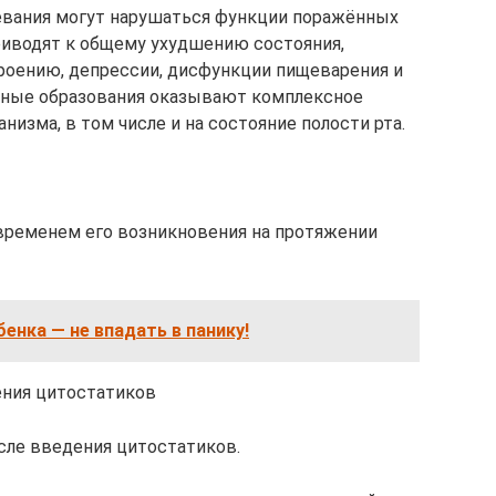
левания могут нарушаться функции поражëнных
приводят к общему ухудшению состояния,
роению, депрессии, дисфункции пищеварения и
енные образования оказывают комплексное
низма, в том числе и на состояние полости рта.
временем его возникновения на протяжении
бенка — не впадать в панику!
ения цитостатиков
осле введения цитостатиков.