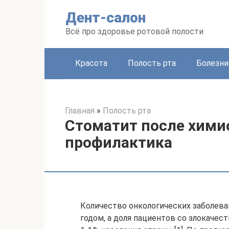
Перейти
Дент-салон
к
контенту
Всё про здоровье ротовой полости
Красота
Полость рта
Болезни
Главная
»
Полость рта
Стоматит после хими
профилактика
Количество онкологических заболева
годом, а доля пациентов со злокаче