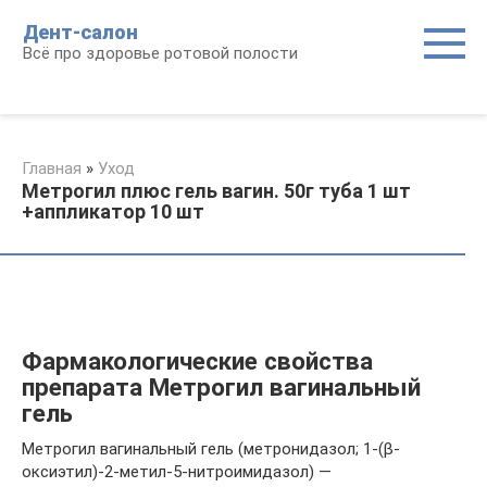
Перейти
Дент-салон
к
Всё про здоровье ротовой полости
контенту
Главная
»
Уход
Метрогил плюс гель вагин. 50г туба 1 шт
+аппликатор 10 шт
Фармакологические свойства
препарата Метрогил вагинальный
гель
Метрогил вагинальный гель (метронидазол; 1-(β-
оксиэтил)-2-метил-5-нитроимидазол) —