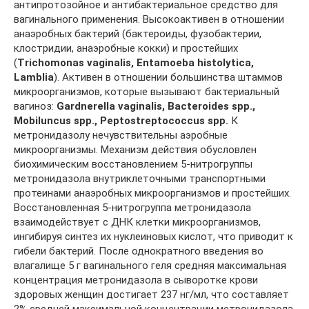
антипротозойное и антибактериальное средство для
вагинального применения. Высокоактивен в отношении
анаэробных бактерий (бактероиды, фузобактерии,
клостридии, анаэробные кокки) и простейших
(
Trichomonas vaginalis, Entamoeba histolytica,
Lamblia
). Активен в отношении большинства штаммов
микроорганизмов, которые вызывают бактериальный
вагиноз:
Gardnerella vaginalis, Bacteroides spp.,
Mobiluncus spp., Peptostrеptococcus spp.
К
метронидазолу нечувствительны аэробные
микроорганизмы. Механизм действия обусловлен
биохимическим восстановлением 5-нитрогруппы
метронидазола внутриклеточными транспортными
протеинами анаэробных микроорганизмов и простейших.
Восстановленная 5-нитрогруппа метронидазола
взаимодействует с ДНК клетки микроорганизмов,
ингибируя синтез их нуклеиновых кислот, что приводит к
гибели бактерий. После однократного введения во
влагалище 5 г вагинального геля средняя максимальная
концентрация метронидазола в сыворотке крови
здоровых женщин достигает 237 нг/мл, что составляет