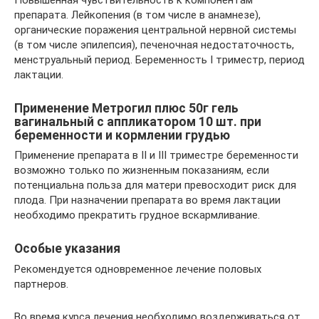
Повышенная чувствительность к компонентам
препарата. Лейкопения (в том числе в анамнезе),
органические поражения центральной нервной системы
(в том числе эпилепсия), печеночная недостаточность,
менструальный период. Беременность I триместр, период
лактации.
Применение Метрогил плюс 50г гель
вагинальный с аппликатором 10 шт. при
беременности и кормлении грудью
Применение препарата в II и III триместре беременности
возможно только по жизненным показаниям, если
потенциальна польза для матери превосходит риск для
плода. При назначении препарата во время лактации
необходимо прекратить грудное вскармливание.
Особые указания
Рекомендуется одновременное лечение половых
партнеров.
Во время курса лечения необходимо воздерживаться от