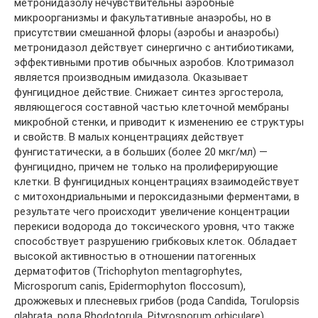
метронидазолу нечувствительны аэробные
микроорганизмы и факультативные анаэробы, но в
присутствии смешанной флоры (аэробы и анаэробы)
метронидазол действует синергично с антибиотиками,
эффективными против обычных аэробов. Клотримазол
является производным имидазола. Оказывает
фунгицидное действие. Снижает синтез эргостерола,
являющегося составной частью клеточной мембраны
микробной стенки, и приводит к изменению ее структуры
и свойств. В малых концентрациях действует
фунгистатически, а в больших (более 20 мкг/мл) —
фунгицидно, причем не только на пролиферирующие
клетки. В фунгицидных концентрациях взаимодействует
с митохондриальными и пероксидазными ферментами, в
результате чего происходит увеличение концентрации
перекиси водорода до токсического уровня, что также
способствует разрушению грибковых клеток. Обладает
высокой активностью в отношении патогенных
дерматофитов (Trichophyton mentagrophytes,
Microsporum canis, Epidermophyton floccosum),
дрожжевых и плесневых грибов (рода Candida, Torulopsis
glabrata, рода Rhodotorula, Pityrosporum orbiculare).