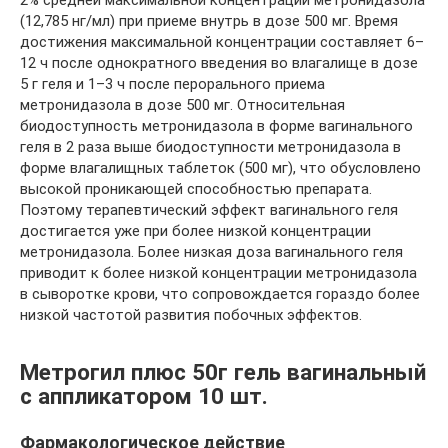
2% средней максимальной концентрации метронидазола
(12,785 нг/мл) при приеме внутрь в дозе 500 мг. Время
достижения максимальной концентрации составляет 6–
12 ч после однократного введения во влагалище в дозе
5 г геля и 1–3 ч после перорального приема
метронидазола в дозе 500 мг. Относительная
биодоступность метронидазола в форме вагинального
геля в 2 раза выше биодоступности метронидазола в
форме влагалищных таблеток (500 мг), что обусловлено
высокой проникающей способностью препарата.
Поэтому терапевтический эффект вагинального геля
достигается уже при более низкой концентрации
метронидазола. Более низкая доза вагинального геля
приводит к более низкой концентрации метронидазола
в сыворотке крови, что сопровождается гораздо более
низкой частотой развития побочных эффектов.
Метрогил плюс 50г гель вагинальный
с аппликатором 10 шт.
Фармакологическое действие