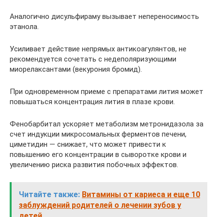
Аналогично дисульфираму вызывает непереносимость
этанола.
Усиливает действие непрямых антикоагулянтов, не
рекомендуется сочетать с недеполяризующими
миорелаксантами (векурония бромид).
При одновременном приеме с препаратами лития может
повышаться концентрация лития в плазе крови.
Фенобарбитал ускоряет метаболизм метронидазола за
счет индукции микросомальных ферментов печени,
циметидин — снижает, что может привести к
повышению его концентрации в сыворотке крови и
увеличению риска развития побочных эффектов.
Читайте также:
Витамины от кариеса и еще 10
заблуждений родителей о лечении зубов у
детей