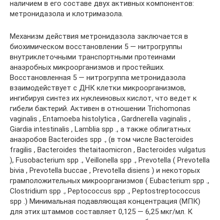
наличием в его составе двух активных компонентов:
метронидазола и клотримазола.
Механизм действия метронидазола заключается в
биохимическом восстановлении 5 — нитрогруппы
внутриклеточными транспортными протеинами
анаэробных микроорганизмов и простейших.
Восстановленная 5 — нитрогруппа метронидазола
взаимодействует с ДНК клетки микроорганизмов,
ингибируя синтез их нуклеиновых кислот, что ведет к
гибели бактерий. Активен в отношении Trichomonas
vaginalis , Entamoeba histolytica , Gardnerella vaginalis ,
Giardia intestinalis , Lamblia spp ., а также облигатных
анаэробов Bacteroides spp ., (в том числе Bacteroides
fragilis , Bacteroides thetaitaomicron , Bacteroides vulgatus
), Fusobacterium spp ., Veillonella spp ., Prevotella ( Prevotella
bivia , Prevotella buccae , Prevotella disiens ) и некоторых
грамположительных микроорганизмов ( Eubacterium spp .,
Clostridium spp ., Peptococcus spp ., Peptostreptococcus
spp .) Минимальная подавляющая концентрация (МПК)
для этих штаммов составляет 0,125 — 6,25 мкг/мл. К