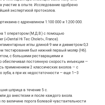
а участие в опыте. Исследование одобрено
йшей экспертизой протоколов.
тикаина с адреналином 1:100 000 и 1:200 000.
 1 оператором (М.Д.В.) с помощью
(«Dental Hi Tec Cholet», France).
игаментарные иглы длиной 9 мм и диаметром 0,3
ектом тестирования был нижний первый моляр (Н6).
итом, с большими реставрациями и
р обеспечивал постоянную скорость инъекции —
ась применением 2 классических вколов — с
о зуба, а при их недостаточности — еще 1—3
шня шприца в течение 5 с.
и до анестезии и после каждого вкола.
по величине порога болевой чувствительности