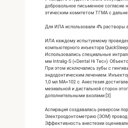
добровольное письменное согласие н
этическим комитетом ТГМА с дальне
Для ИЛА использовали 4% растворы ар
ИЛА каждому испытуемому проведена
компьютерного инъектора QuickSleeper 
Использовались специальные интрал
мм Intralig-S («Dental Hi Tec»). Объ
При этом исключались зубы с гингив
эндодонтическим лечением. Инъекто
1,0 мл МА≈102 с. Анестезия достигал
мезиальной и дистальной сторон этог
дополнительными вколами [3].
Аспирация создавалась реверсом пор
Электроодонтометрию (ЭОМ) проводил
Эффективность анестезии оценивали 