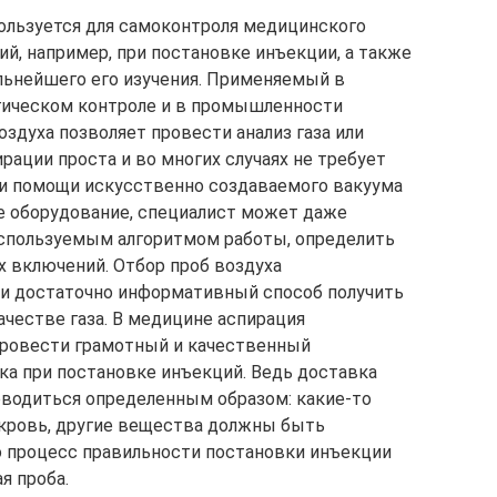
ользуется для самоконтроля медицинского
й, например, при постановке инъекции, а также
альнейшего его изучения. Применяемый в
огическом контроле и в промышленности
здуха позволяет провести анализ газа или
ации проста и во многих случаях не требует
ри помощи искусственно создаваемого вакуума
е оборудование, специалист может даже
используемым алгоритмом работы, определить
х включений. Отбор проб воздуха
и достаточно информативный способ получить
ачестве газа. В медицине аспирация
провести грамотный и качественный
а при постановке инъекций. Ведь доставка
оводиться определенным образом: какие-то
 кровь, другие вещества должны быть
 процесс правильности постановки инъекции
я проба.