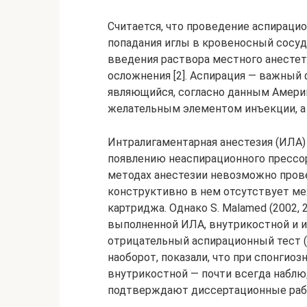
Считается, что проведение аспираци
попадания иглы в кровеносный сосуд
введения раствора местного анестет
осложнения [2]. Аспирация — важный
являющийся, согласно данным Америка
желательным элементом инъекции, а п
Интралигаментарная анестезия (ИЛА)
появлению неаспирационного прессо
методах анестезии невозможно пров
конструктивно в нем отсутствует ме
картриджа. Однако S. Malamed (2002, 2
выполненной ИЛА, внутрикостной и и
отрицательный аспирационный тест (!?).
наоборот, показали, что при спонгио
внутрикостной — почти всегда наблюд
подтверждают диссертационные работы