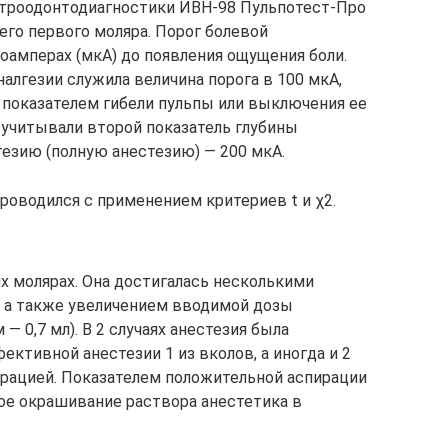
ктроодонтодиагностики ИВН-98 Пульпотест-Про
него первого моляра. Порог болевой
оамперах (мкА) до появления ощущения боли.
алгезии служила величина порога в 100 мкА,
 показателем гибели пульпы или выключения ее
 учитывали второй показатель глубины
езию (полную анестезию) — 200 мкА.
роводился с применением критериев t и χ2.
х молярах. Она достигалась несколькими
2), а также увеличением вводимой дозы
 — 0,7 мл). В 2 случаях анестезия была
ективной анестезии 1 из вколов, а иногда и 2
рацией. Показателем положительной аспирации
вое окрашивание раствора анестетика в