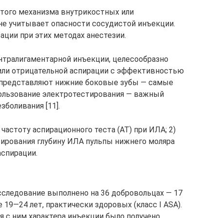
стого механизма внутрикостных или
не учитывает опасности сосудистой инъекции.
ации при этих методах анестезии.
нтралигаментарной инъекции, целесообразно
или отрицательной аспирации с эффективностью
м представляют нижние боковые зубы — самые
пользование электротестирования — важный
зболивания [11].
частоту аспирационного теста (АТ) при ИЛА; 2)
ирования глубину ИЛА пульпы нижнего моляра
аспирации.
следование выполнено на 36 добровольцах — 17
 19—24 лет, практически здоровых (класс I ASA).
я с ним характера инъекции было получено