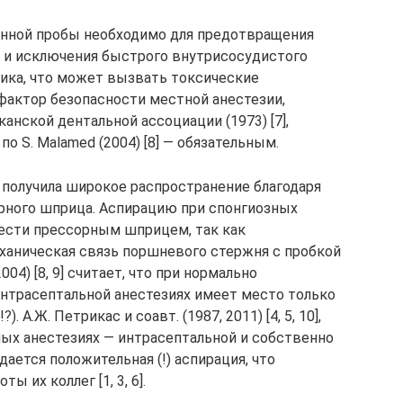
онной пробы необходимо для предотвращения
 и исключения быстрого внутрисосудистого
ика, что может вызвать токсические
 фактор безопасности местной анестезии,
нской дентальной ассоциации (1973) [7],
о S. Malamed (2004) [8] — обязательным.
 получила широкое распространение благодаря
рного шприца. Аспирацию при спонгиозных
ести прессорным шприцем, так как
ханическая связь поршневого стержня c пробкой
004) [8, 9] считает, что при нормально
нтрасептальной анестезиях имеет место только
 А.Ж. Петрикас и соавт. (1987, 2011) [4, 5, 10],
зных анестезиях — интрасептальной и собственно
ается положительная (!) аспирация, что
 их коллег [1, 3, 6].