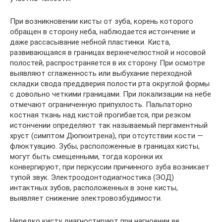
При возникновении кисты от зуба, корень которого
обращен в сторону неба, наблюдается истончение и
даже рассасывание небной пластинки. Киста,
развивающаяся в границах верхнечелюстной и носовой
полостей, распространяется в их сторону. При осмотре
выявляют сглаженность или выбухание переходной
складки свода преддверия полости рта округлой формы
с довольно четкими границами. При локализации на небе
отмечают ограниченную припухлость. Пальпаторно
костная ткань над кистой прогибается, при резком
истончении определяют так называемый пергаментный
хруст (симптом Дюпюитрена), при отсутствии кости —
флюктуацию. Зубы, расположенные в границах кисты,
могут быть смещенными, тогда коронки их
конвергируют, при перкуссии причинного зуба возникает
тупой звук. Электроодонтодиагностика (ЭОД)
интактных зубов, расположенных в зоне кисты,
выявляет снижение электровозбудимости.
Нередко кисту диагностируют при нагноении ее