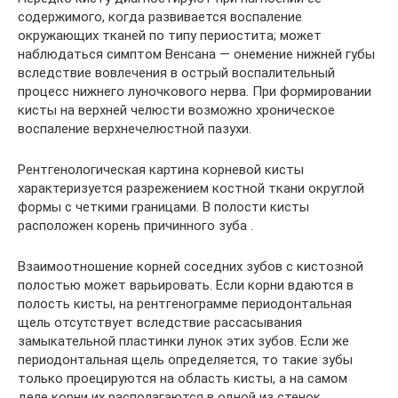
содержимого, когда развивается воспаление
окружающих тканей по типу периостита; может
наблюдаться симптом Венсана — онемение нижней губы
вследствие вовлечения в острый воспалительный
процесс нижнего луночкового нерва. При формировании
кисты на верхней челюсти возможно хроническое
воспаление верхнечелюстной пазухи.
Рентгенологическая картина корневой кисты
характеризуется разрежением костной ткани округлой
формы с четкими границами. В полости кисты
расположен корень причинного зуба .
Взаимоотношение корней соседних зубов с кистозной
полостью может варьировать. Если корни вдаются в
полость кисты, на рентгенограмме периодонтальная
щель отсутствует вследствие рассасывания
замыкательной пластинки лунок этих зубов. Если же
периодонтальная щель определяется, то такие зубы
только проецируются на область кисты, а на самом
деле корни их располагаются в одной из стенок