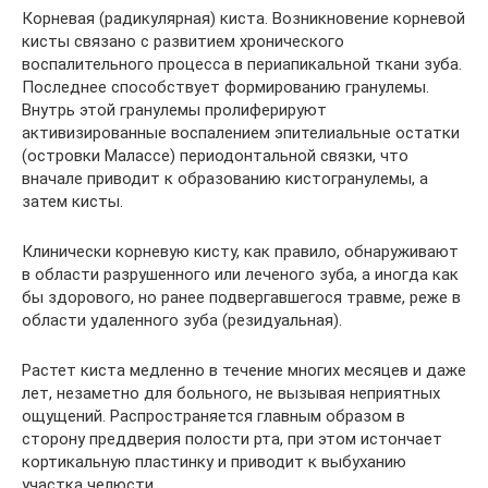
Корневая (радикулярная) киста. Возникновение корневой
кисты связано с развитием хронического
воспалительного процесса в периапикальной ткани зуба.
Последнее способствует формированию гранулемы.
Внутрь этой гранулемы пролиферируют
активизированные воспалением эпителиальные остатки
(островки Малассе) периодонтальной связки, что
вначале приводит к образованию кистогранулемы, а
затем кисты.
Клинически корневую кисту, как правило, обнаруживают
в области разрушенного или леченого зуба, а иногда как
бы здорового, но ранее подвергавшегося травме, реже в
области удаленного зуба (резидуальная).
Растет киста медленно в течение многих месяцев и даже
лет, незаметно для больного, не вызывая неприятных
ощущений. Распространяется главным образом в
сторону преддверия полости рта, при этом истончает
кортикальную пластинку и приводит к выбуханию
участка челюсти.