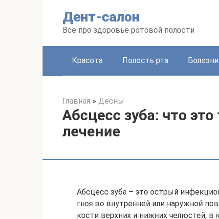
Перейти
Дент-салон
к
контенту
Всё про здоровье ротовой полости
Красота
Полость рта
Болезни
Главная
»
Десны
Абсцесс зуба: что эт
лечение
Абсцесс зуба – это острый инфекци
гноя во внутренней или наружной по
кости верхних и нижних челюстей, в 