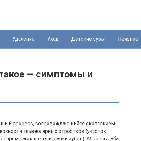
Удаление
Уход
Детские зубы
Лечение
о такое — симптомы и
онный процесс, сопровождающийся скоплением
верхности альвеолярных отростков (участок
котором расположены лунки зубов). Абсцесс зуба