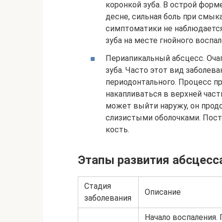
коронкой зуба. В острой фор
десне, сильная боль при смык
симптоматики не наблюдается
зуба на месте гнойного воспа
Периапикальный абсцесс. Оча
зуба. Часто этот вид заболев
периодонтального. Процесс п
накапливаться в верхней части
может выйти наружу, он прод
слизистыми оболочками. Пост
кость.
Этапы развития абсцесс
Стадия
Описание
заболевания
Начало воспаления.