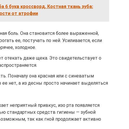
а 6 букв кроссворд. Костная ткань зуба:
люсти от атрофии
бная боль. Она становится более выраженной,
рогать ее, постучать по ней. Усиливается, если
рячее, холодное.
т отекать даже щека. Это свидетельствует о
аспространяется.
ть. Поначалу она красная или с синеватым
о ее нет, а из десны просто начинает выделяться
кает неприятный привкус, изо рта появляется
щью стандартных средств гигиены — зубной
возможным, так как гной продолжает активно