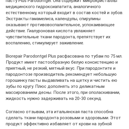
пасту Plus Parodontgel. Она содержит микрокристаллы
медицинского гидроксиапатита, аналогичного
естественному, который входит в состав костей и зубов.
Экстракты гамамелиса, календулы, спирулины
оказывают противовоспалительное, успокаивающее
действие. Гиалуроновая кислота увлажняет
чувствительные ткани пародонта, препятствует их
воспалению, стимулирует заживление.
Biorepair Parodontgel Plus расфасована по тубам по 75 мл.
Продукт имеет пастообразную белую консистенцию и
приятный, не резкий, мятный вкус. При пародонтите и
пародонтозе производитель рекомендует небольшую
горошинку пасты выдавливать на щетку и чистить ею
зубы по кругу. Плюс дополнять это деликатным
массированием десны. После этого, при ополаскивании,
жидкость нужно задерживать на 20-30 секунд.
Согласно отзывам, эта итальянская паста способна
сделать ткани пародонта розовыми и здоровыми. Этот
продукт эффективно избавляет от крови на зубной