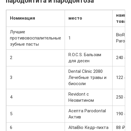
пародонтита и пародонтоза
наиме
Номинация
место
товар
Лучшие
BioRepa
противовоспалительные
1
Parodo
зубные пасты
R.O.C.S. Бальзам
2
240 ₽
для десен
Dental Clinic 2080
3
Лечебные травы и
122 ₽
биосоли
Revidont с
4
250 ₽
Неовитином
Асепта Parodontal
5
190 ₽
Актив
6
AltaiBio Кедр-пихта
88 ₽