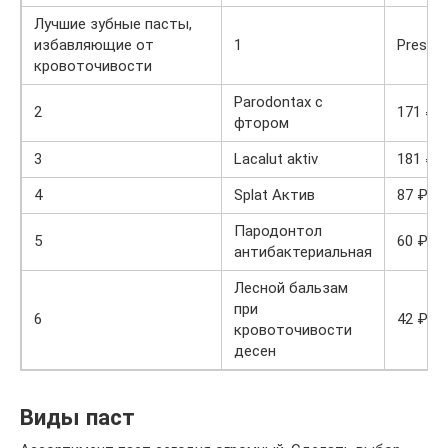
Лучшие зубные пасты,
избавляющие от
1
Preside
кровоточивости
Parodontax с
2
171 ₽
фтором
3
Lacalut aktiv
181 ₽
4
Splat Актив
87 ₽
Пародонтол
5
60 ₽
антибактериальная
Лесной бальзам
при
6
42 ₽
кровоточивости
десен
Виды паст