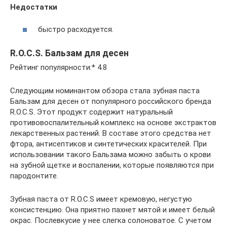
Недостатки
быстро расходуется.
R.O.C.S. Бальзам для десен
Рейтинг популярности:* 4.8
Следующим номинантом обзора стала зубная паста
Бальзам для десен от популярного российского бренда
R.O.C.S. Этот продукт содержит натуральный
противовоспалительный комплекс на основе экстрактов
лекарственных растений. В составе этого средства нет
фтора, антисептиков и синтетических красителей. При
использовании такого Бальзама можно забыть о крови
на зубной щетке и воспалении, которые появляются при
пародонтите.
Зубная паста от R.O.C.S имеет кремовую, негустую
консистенцию. Она приятно пахнет мятой и имеет белый
окрас. Послевкусие у нее слегка солоноватое. С учетом