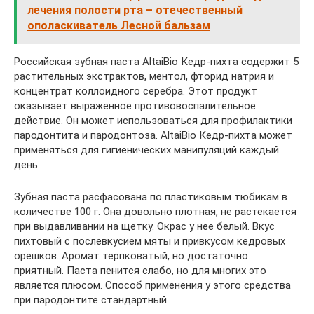
лечения полости рта – отечественный
ополаскиватель Лесной бальзам
Российская зубная паста AltaiBio Кедр-пихта содержит 5
растительных экстрактов, ментол, фторид натрия и
концентрат коллоидного серебра. Этот продукт
оказывает выраженное противовоспалительное
действие. Он может использоваться для профилактики
пародонтита и пародонтоза. AltaiBio Кедр-пихта может
применяться для гигиенических манипуляций каждый
день.
Зубная паста расфасована по пластиковым тюбикам в
количестве 100 г. Она довольно плотная, не растекается
при выдавливании на щетку. Окрас у нее белый. Вкус
пихтовый с послевкусием мяты и привкусом кедровых
орешков. Аромат терпковатый, но достаточно
приятный. Паста пенится слабо, но для многих это
является плюсом. Способ применения у этого средства
при пародонтите стандартный.