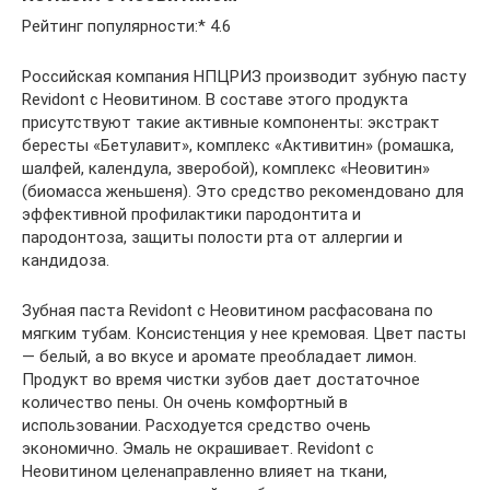
Рейтинг популярности:* 4.6
Российская компания НПЦРИЗ производит зубную пасту
Revidont с Неовитином. В составе этого продукта
присутствуют такие активные компоненты: экстракт
бересты «Бетулавит», комплекс «Активитин» (ромашка,
шалфей, календула, зверобой), комплекс «Неовитин»
(биомасса женьшеня). Это средство рекомендовано для
эффективной профилактики пародонтита и
пародонтоза, защиты полости рта от аллергии и
кандидоза.
Зубная паста Revidont с Неовитином расфасована по
мягким тубам. Консистенция у нее кремовая. Цвет пасты
— белый, а во вкусе и аромате преобладает лимон.
Продукт во время чистки зубов дает достаточное
количество пены. Он очень комфортный в
использовании. Расходуется средство очень
экономично. Эмаль не окрашивает. Revidont с
Неовитином целенаправленно влияет на ткани,