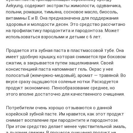
Aekyung, содержит экстракты жимолости, одуванчика,
полыни, ромашки, тимьяна, сосновое масло, биосоль,
витамины Е и В. Она предназначена для поддержания
здоровья и молодости десен. Это средство рассчитано
на профилактику пародонтита и пародонтоза. Может
использоваться взрослыми и детьми с 6 лет.
Продается эта зубная паста в пластмассовой тубе. Она
имеет удобную крышку, которая снимается при боковом
сжатии, а закрывается путем защелкивания. Своей
консистенцией паста напоминает гель. Окрас у нее
полосатый (жемчужно-медовый), аромат — травяной. Во
вкусе сразу ощущаются соленые нотки. Расходуется
продукт экономично. Пенообразование среднее, но
этого вполне достаточно для качественного очищения.
Потребители очень хорошо отзываются о данной
корейской зубной пасте. Им нравится, как этот продукт
снимает воспаление при пародонтите и пародонтозе.
При этом средство делает менее чувствительной эмаль,
а дыхание свежим. В процессе очищения продукт не