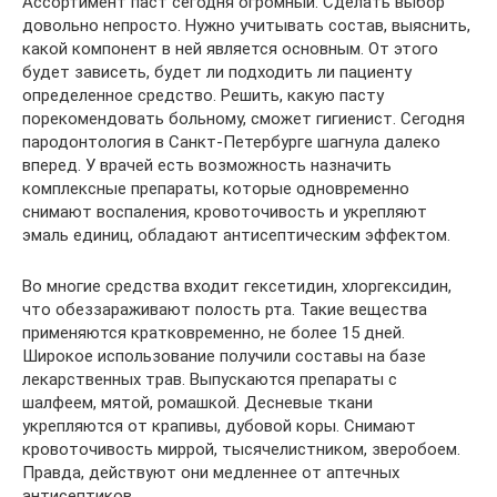
Ассортимент паст сегодня огромный. Сделать выбор
довольно непросто. Нужно учитывать состав, выяснить,
какой компонент в ней является основным. От этого
будет зависеть, будет ли подходить ли пациенту
определенное средство. Решить, какую пасту
порекомендовать больному, сможет гигиенист. Сегодня
пародонтология в Санкт-Петербурге шагнула далеко
вперед. У врачей есть возможность назначить
комплексные препараты, которые одновременно
снимают воспаления, кровоточивость и укрепляют
эмаль единиц, обладают антисептическим эффектом.
Во многие средства входит гексетидин, хлоргексидин,
что обеззараживают полость рта. Такие вещества
применяются кратковременно, не более 15 дней.
Широкое использование получили составы на базе
лекарственных трав. Выпускаются препараты с
шалфеем, мятой, ромашкой. Десневые ткани
укрепляются от крапивы, дубовой коры. Снимают
кровоточивость миррой, тысячелистником, зверобоем.
Правда, действуют они медленнее от аптечных
антисептиков.