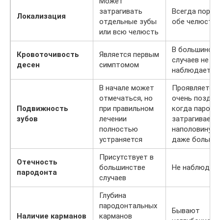
Может
затрагивать
Всегда пораж
Локализация
отдельные зубы
обе челюсти
или всю челюсть
В большинст
Кровоточивость
Является первым
случаев не
десен
симптомом
наблюдается
В начале может
Проявляется
отмечаться, но
очень поздно
Подвижность
при правильном
когда пародо
зубов
лечении
затрагиваетс
полностью
наполовину и
устраняется
даже больше
Присутствует в
Отечность
большинстве
Не наблюдае
пародонта
случаев
Глубина
пародонтальных
Бывают
Наличие карманов
карманов