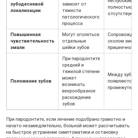
неглубокие и
зубодесневой
зависит от
полностью
локализации
тяжести
отсутствуют
патологического
процесса
Повышенная
Могут оголяться
Сопровождае
чувствительность
отдельные
сколом эмали
эмали
шейки зубов
пришеечной ч
При пародонтите
средней и
тяжелой степени
Между зубам
может
Положение зубов
появляются 
возникать
промежутки
веерообразное
расхождение
зубов
При пародонтите, если лечение подобрано грамотно и
начато незамедлительно, больной может рассчитывать
на быстрое устранение симптоматики и остановку