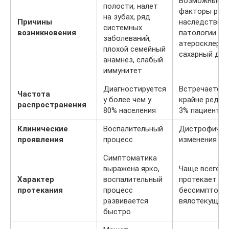
Возможные
полости, налет
факторы разв
на зубах, ряд
Причины
наследственн
системных
возникновения
патологии ЖК
заболеваний,
атеросклероз
плохой семейный
сахарный диа
анамнез, слабый
иммунитет
Диагностируется
Встречается
Частота
у более чем у
крайне редко 
распространения
80% населения
3% пациентов
Клинические
Воспалительный
Дистрофичес
проявления
процесс
изменения тк
Симптоматика
выражена ярко,
Чаще всего
Характер
воспалительный
протекает
протекания
процесс
бессимптомн
развивается
вялотекуще
быстро