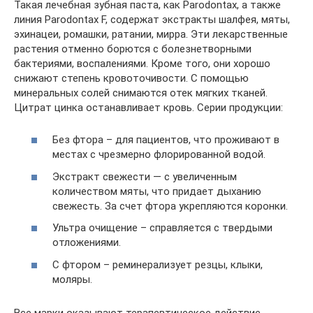
Такая лечебная зубная паста, как Parodontax, а также
линия Parodontax F, содержат экстракты шалфея, мяты,
эхинацеи, ромашки, ратании, мирра. Эти лекарственные
растения отменно борются с болезнетворными
бактериями, воспалениями. Кроме того, они хорошо
снижают степень кровоточивости. С помощью
минеральных солей снимаются отек мягких тканей.
Цитрат цинка останавливает кровь. Серии продукции:
Без фтора – для пациентов, что проживают в
местах с чрезмерно флорированной водой.
Экстракт свежести — с увеличенным
количеством мяты, что придает дыханию
свежесть. За счет фтора укрепляются коронки.
Ультра очищение – справляется с твердыми
отложениями.
С фтором – реминерализует резцы, клыки,
моляры.
Все марки оказывают терапевтическое действие,