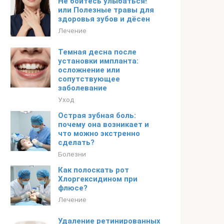
Не бойтесь улыбаться!
или Полезные травы для
здоровья зубов и дёсен
Лечение
Темная десна после
установки импланта:
осложнение или
сопутствующее
заболевание
Уход
Острая зубная боль:
почему она возникает и
что можно экстренно
сделать?
Болезни
Как полоскать рот
Хлоргексидином при
флюсе?
Лечение
Удаление ретинированных