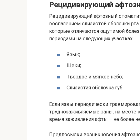
Рецидивирующий афтозн
Рецидивирующий афтозный стоматит 
воспалением слизистой оболочки рта.
которые отличаются ощутимой болезн
периодами на следующих участках:
Язык;
Щеки;
Твердое и мягкое небо;
Слизистая оболочка губ.
Если язвы периодически травмироват
труднозаживляемые раны, на месте 
время заживления афты – не более не
Предпосылки возникновения афтозно