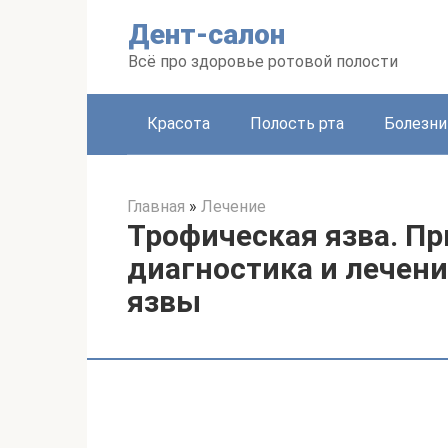
Перейти
Дент-салон
к
контенту
Всё про здоровье ротовой полости
Красота
Полость рта
Болезни
Главная
»
Лечение
Трофическая язва. П
диагностика и лечен
язвы