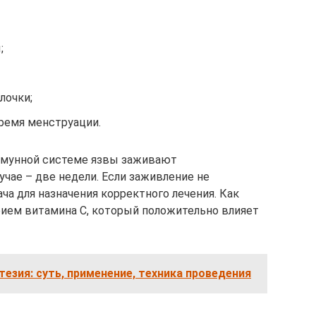
;
лочки;
ремя менструации.
мунной системе язвы заживают
учае – две недели. Если заживление не
ча для назначения корректного лечения. Как
прием витамина С, который положительно влияет
тезия: суть, применение, техника проведения