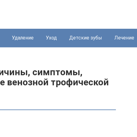
Удаление
Уход
Детские зубы
Лечение
ричины, симптомы,
ие венозной трофической