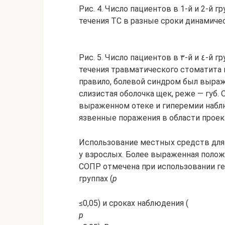
Рис. 4. Число пациентов в 1-й и 2-й 
течения ТС в разные сроки динамиче
Рис. 5. Число пациентов в ٣-й и ٤-й группах исследования в зависимости от тяжести
течения травматического стоматита 
правило, болевой синдром был выраж
слизистая оболочка щек, реже — губ.
выраженном отеке и гиперемии набл
язвенные поражения в области проекц
Использование местных средств для 
у взрослых. Более выраженная полож
СОПР отмечена при использовании ге
группах (
р
≤0,05) и сроках наблюдения (
р