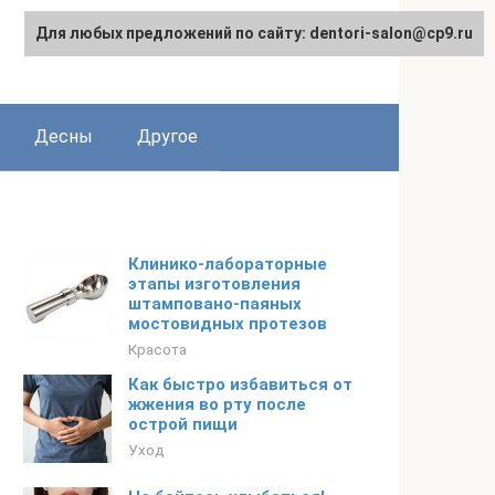
Для любых предложений по сайту: dentori-salon@cp9.ru
Десны
Другое
Клинико-лабораторные
этапы изготовления
штамповано-паяных
мостовидных протезов
Красота
Как быстро избавиться от
жжения во рту после
острой пищи
Уход