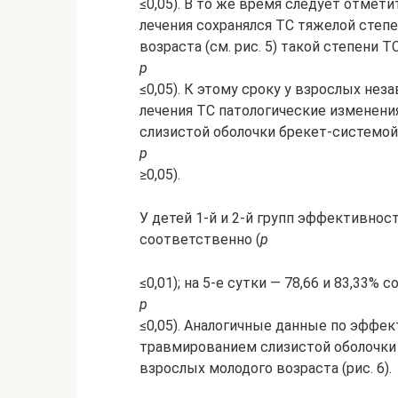
≤0,05). В то же время следует отметит
лечения сохранялся ТС тяжелой степен
возраста (см. рис. 5) такой степени Т
р
≤0,05). К этому сроку у взрослых нез
лечения ТС патологические изменени
слизистой оболочки брекет-системой
р
≥0,05).
У детей 1-й и 2-й групп эффективност
соответственно (
р
≤0,01); на 5-е сутки — 78,66 и 83,33% 
р
≤0,05). Аналогичные данные по эффек
травмированием слизистой оболочки 
взрослых молодого возраста (рис. 6).