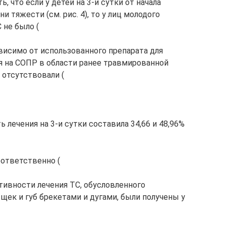
ь, что если у детей на 3-и сутки от начала
и тяжести (см. рис. 4), то у лиц молодого
С не было (
ависимо от использованного препарата для
я на СОПР в области ранее травмированной
 отсутствовали (
ь лечения на 3-и сутки составила 34,66 и 48,96%
соответственно (
тивности лечения ТС, обусловленного
щек и губ брекетами и дугами, были получены у