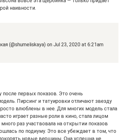
рельсона вовсе эта щербинка — только придает
рой наивности.
ая (@shumeliskaya) on Jul 23, 2020 at 6:21am
 после первых показов. Это очень
модель. Пирсинг и татуировки отличают звезду
просто влюблены в нее. Для многих модель стала
сто играет разные роли в кино, стала лицом
а много раз участвовала на открытии показов
ошлась по подиуму. Это все убеждает в том, что
покорять новые вершины. Она успешна не