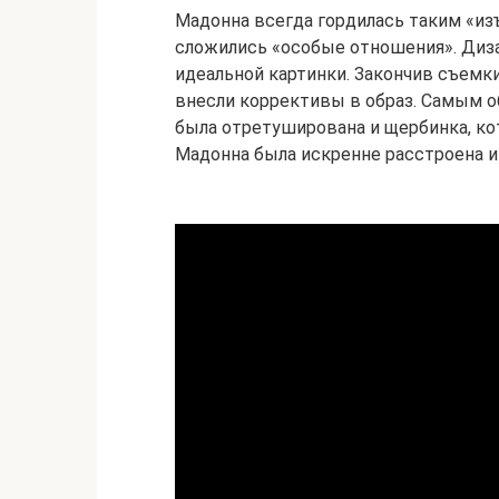
Мадонна всегда гордилась таким «изъ
сложились «особые отношения». Диза
идеальной картинки. Закончив съемки
внесли коррективы в образ. Самым о
была отретуширована и щербинка, кот
Мадонна была искренне расстроена и