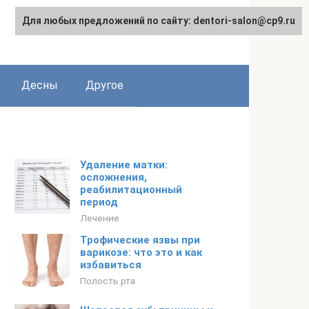
Для любых предложений по сайту: dentori-salon@cp9.ru
Десны
Другое
Удаление матки:
осложнения,
реабилитационный
период
Лечение
Трофические язвы при
варикозе: что это и как
избавиться
Полость рта