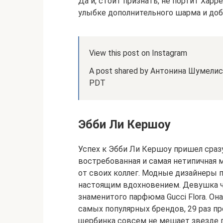
Да и, стоит признать, не портит Хар
улыбке дополнительного шарма и доб
View this post on Instagram
A post shared by Антонина Шумелиск
PDT
Эбби Ли Кершоу
Успех к Эбби Ли Кершоу пришел сразу
востребованная и самая нетипичная 
от своих коллег. Модные дизайнеры 
настоящим вдохновением. Девушка ча
знаменитого парфюма Gucci Flora. Он
самых популярных брендов, 29 раз пр
щербинка совсем не мешает звезде 