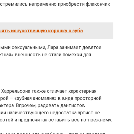
 стремились непременно приобрести флакончик
снять искусственную коронку с зуба
мыми сексуальными, Лара занимает девятое
етная» внешность не стали помехой для
и Харрельсона также отличает характерная
рой — «зубная аномалия» в виде просторной
ктера. Впрочем, радовать дантистов
ии наличествующего недостатка артист не
асотой и предпочитая оставить все по-прежнему.