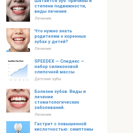
Шатается зуб: причины и
степени подвижности,
виды лечения
Лечение
Что нужно знать
родителям о коренных
зубах у детей?
Лечение
SPEEDEХ — Спидекс —
набор силиконовой
слепочной массы
Детские зубы
Болезни зубов. Виды и
лечение
стоматологических
заболеваний.
Лечение
Гастрит с повышенной
кислотностью: симптомы