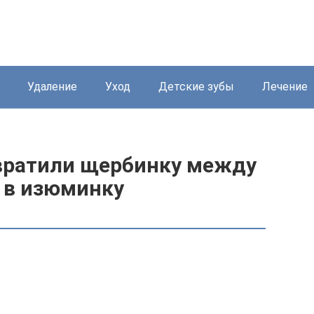
Удаление
Уход
Детские зубы
Лечение
вратили щербинку между
а в изюминку