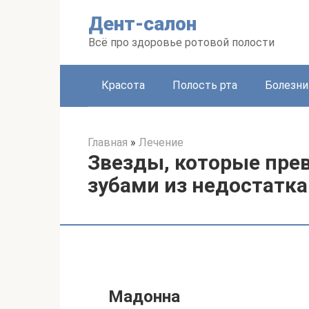
Перейти
Дент-салон
к
контенту
Всё про здоровье ротовой полости
Красота
Полость рта
Болезни
Главная
»
Лечение
Звезды, которые пре
зубами из недостатк
Мадонна