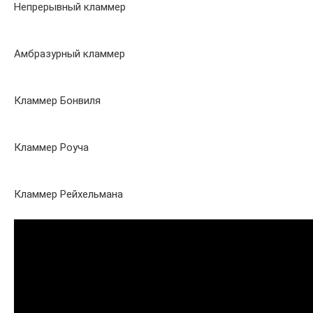
Непрерывный кламмер
Амбразурный кламмер
Кламмер Бонвиля
Кламмер Роуча
Кламмер Рейхельмана