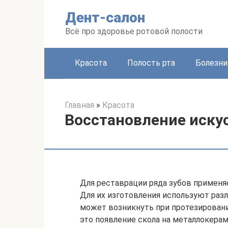
Перейти
Дент-салон
к
контенту
Всё про здоровье ротовой полости
Красота
Полость рта
Болезни
Главная
»
Красота
Восстановление иску
Для реставрации ряда зубов применя
Для их изготовления используют раз
может возникнуть при протезирован
это появление скола на металлокера