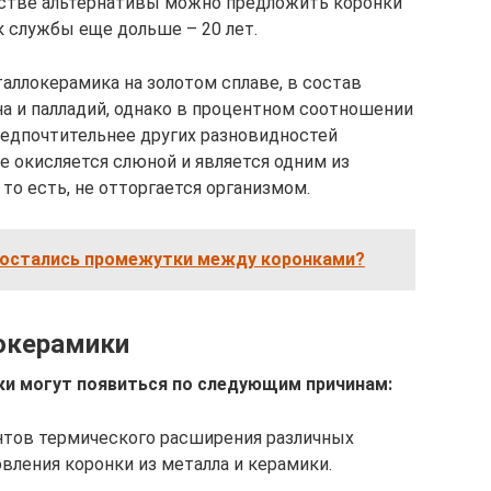
честве альтернативы можно предложить коронки
к службы еще дольше – 20 лет.
ллокерамика на золотом сплаве, в состав
на и палладий, однако в процентном соотношении
предпочтительнее других разновидностей
не окисляется слюной и является одним из
то есть, не отторгается организмом.
и остались промежутки между коронками?
окерамики
и могут появиться по следующим причинам:
ентов термического расширения различных
вления коронки из металла и керамики.