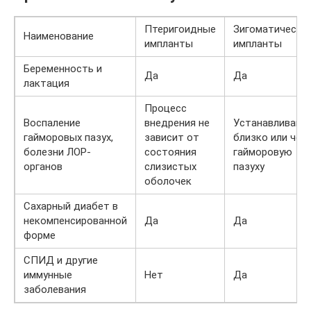
Птеригоидные
Зигоматически
Наименование
импланты
импланты
Беременность и
Да
Да
лактация
Процесс
Воспаление
внедрения не
Устанавливают
гайморовых пазух,
зависит от
близко или чер
болезни ЛОР-
состояния
гайморовую
органов
слизистых
пазуху
оболочек
Сахарный диабет в
некомпенсированной
Да
Да
форме
СПИД и другие
иммунные
Нет
Да
заболевания