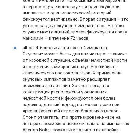
всего 2 имплантата. Но возможно два варианта:
в первом случае используется один скуловой
имплантат и один классический, который
фиксируется вертикально. Вторая ситуация – это
установка двух скуловых имплантатов. В обоих
случаях мостовидный протез фиксируется сразу,
максимум – в течение 72 часов,
all-on-4: используется всего 4 импланта.
Скуловых может быть два или четыре – зависит
от исходной ситуации, объема челюстной кости
и положения гайморовых пазух. В отличие от
классического протокола all-on-4, применение
скуловых имплантов заметно расширяет
возможности лечения. За счет того, что
конструкции расположены у основания
челюстной кости и фиксируются они более
надежно, данный подход возможен даже при
ярко выраженной атрофии боковых отделов.
Стоит отметить, что протезирование «все на
четырех» возможно исключительно на имплантах
бренда Nobel, поскольку только в их линейке