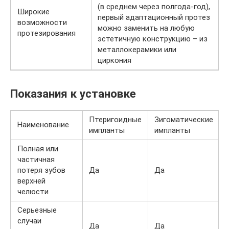
(в среднем через полгода-год),
Широкие
первый адаптационный протез
возможности
можно заменить на любую
протезирования
эстетичную конструкцию – из
металлокерамики или
циркония
Показания к установке
Птеригоидные
Зигоматические
Наименование
импланты
импланты
Полная или
частичная
потеря зубов
Да
Да
верхней
челюсти
Серьезные
случаи
Да
Да