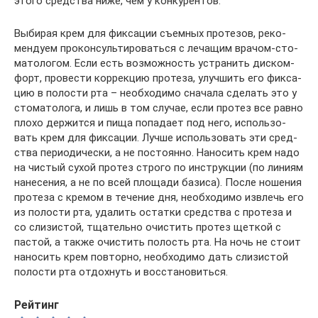
это­го сред­ства ниже, чем у конкурентов.
Выби­рая крем для фик­са­ции съем­ных про­те­зов, реко­
мен­ду­ем про­кон­суль­ти­ро­вать­ся с леча­щим вра­чом-сто­
ма­то­ло­гом. Если есть воз­мож­ность устра­нить дис­ком­
форт, про­ве­сти кор­рек­цию про­те­за, улуч­шить его фик­са­
цию в поло­сти рта – необ­хо­ди­мо сна­ча­ла сде­лать это у
сто­ма­то­ло­га, и лишь в том слу­чае, если про­тез все рав­но
пло­хо дер­жит­ся и пища попа­да­ет под него, исполь­зо­
вать крем для фик­са­ции. Луч­ше исполь­зо­вать эти сред­
ства пери­о­ди­че­ски, а не посто­ян­но. Нано­сить крем надо
на чистый сухой про­тез стро­го по инструк­ции (по лини­ям
нане­се­ния, а не по всей пло­ща­ди бази­са). После ноше­ния
про­те­за с кре­мом в тече­ние дня, необ­хо­ди­мо извлечь его
из поло­сти рта, уда­лить остат­ки сред­ства с про­те­за и
со сли­зи­стой, тща­тель­но очи­стить про­тез щет­кой с
пас­той, а так­же очи­стить полость рта. На ночь не сто­ит
нано­сить крем повтор­но, необ­хо­ди­мо дать сли­зи­стой
поло­сти рта отдох­нуть и восстановиться.
Рейтинг