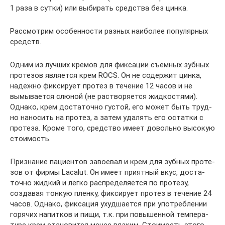
1 раза в сут­ки) или выби­рать сред­ства без цинка.
Рас­смот­рим осо­бен­но­сти раз­ных наи­бо­лее попу­ляр­ных
средств.
Одним из луч­ших кре­мов для фик­са­ции съем­ных зуб­ных
про­те­зов явля­ет­ся крем ROCS. Он не содер­жит цин­ка,
надеж­но фик­си­ру­ет про­тез в тече­ние 12 часов и не
вымы­ва­ет­ся слю­ной (не рас­тво­ря­ет­ся жид­ко­стя­ми).
Одна­ко, крем доста­точ­но густой, его может быть труд­
но нано­сить на про­тез, а затем уда­лять его остат­ки с
про­те­за. Кро­ме того, сред­ство име­ет доволь­но высо­кую
стоимость.
При­зна­ние паци­ен­тов заво­е­вал и крем для зуб­ных про­те­
зов от фир­мы Lacalut. Он име­ет при­ят­ный вкус, доста­
точ­но жид­кий и лег­ко рас­пре­де­ля­ет­ся по про­те­зу,
созда­вая тон­кую плен­ку, фик­си­ру­ет про­тез в тече­ние 24
часов. Одна­ко, фик­са­ция ухуд­ша­ет­ся при упо­треб­ле­нии
горя­чих напит­ков и пищи, т.к. при повы­шен­ной тем­пе­ра­