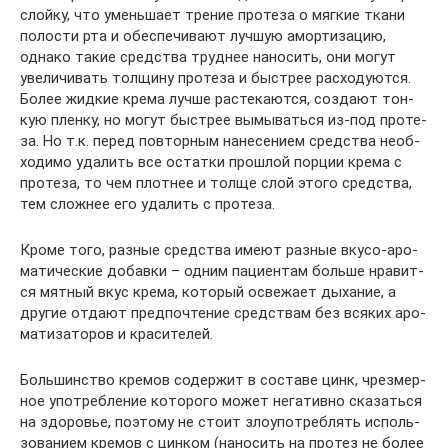
слой­ку, что умень­ша­ет тре­ние про­те­за о мяг­кие тка­ни
поло­сти рта и обес­пе­чи­ва­ют луч­шую амор­ти­за­цию,
одна­ко такие сред­ства труд­нее нано­сить, они могут
уве­ли­чи­вать тол­щи­ну про­те­за и быст­рее рас­хо­ду­ют­ся.
Более жид­кие кре­ма луч­ше рас­те­ка­ют­ся, созда­ют тон­
кую плен­ку, но могут быст­рее вымы­вать­ся из-под про­те­
за. Но т.к. перед повтор­ным нане­се­ни­ем сред­ства необ­
хо­ди­мо уда­лить все остат­ки про­шлой пор­ции кре­ма с
про­те­за, то чем плот­нее и тол­ще слой это­го сред­ства,
тем слож­нее его уда­лить с протеза.
Кро­ме того, раз­ные сред­ства име­ют раз­ные вку­со-аро­
ма­ти­че­ские добав­ки – одним паци­ен­там боль­ше нра­вит­
ся мят­ный вкус кре­ма, кото­рый осве­жа­ет дыха­ние, а
дру­гие отда­ют пред­по­чте­ние сред­ствам без вся­ких аро­
ма­ти­за­то­ров и красителей.
Боль­шин­ство кре­мов содер­жит в соста­ве цинк, чрез­мер­
ное упо­треб­ле­ние кото­ро­го может нега­тив­но ска­зать­ся
на здо­ро­вье, поэто­му не сто­ит зло­упо­треб­лять исполь­
зо­ва­ни­ем кре­мов с цин­ком (нано­сить на про­тез не более