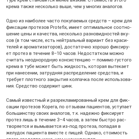
ту­ре крем ста­но­вит­ся менее вяз­ким. Сто­и­мость это­го
кре­ма так­же несколь­ко выше, чем у мно­гих аналогов.
Одно из наи­бо­лее часто поку­па­е­мых средств – крем для
фик­са­ции про­те­зов Protefix, име­ет опти­маль­ное соот­но­
ше­ние цены и каче­ства, несколь­ко раз­но­вид­но­стей вку­
сов (в том чис­ле, есть ней­траль­ный вари­ант без кра­си­
те­лей и аро­ма­ти­за­то­ров), доста­точ­но хоро­шо фик­си­ру­
ет про­тез в тече­ние 8–10 часов. Недо­стат­ком мож­но
счи­тать неод­но­род­ную кон­си­стен­цию — поми­мо густо­го
кре­ма в тубе может быть жид­кость, кото­рая выте­ка­ет
при нане­се­нии, затруд­няя рас­пре­де­ле­ние сред­ства, и
тре­бу­ет плот­но­го закры­тия кол­пач­ка после исполь­зо­ва­
ния. Сред­ство содер­жит цинк.
Самый извест­ный и раз­ре­кла­ми­ро­ван­ный крем для фик­
са­ции про­те­зов Коре­га, по отзы­вам паци­ен­тов, усту­па­ет
боль­шин­ству сво­их ана­ло­гов, т.к. надеж­но фик­си­ру­ет
про­тез лишь в тече­ние 3–4 часов, а затем быст­ро рас­
тво­ря­ет­ся и вымы­ва­ет­ся из-под про­те­за, попа­дая в
желу­док паци­ен­та вме­сте с пищей. Одна­ко, сто­и­мость