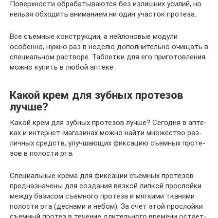
Поверхности обрабатываются без излишних усилий, но
нельзя обходить вниманием ни один участок протеза.
Все съемные конструкции, а нейлоновые модули
особенно, нужно раз в неделю дополнительно очищать в
специальном растворе. Таблетки для его приготовления
можно купить в любой аптеке.
Какой крем для зубных протезов
лучше?
Какой крем для зуб­ных про­те­зов луч­ше? Сего­дня в апте­
ках и интер­нет-мага­зи­нах мож­но най­ти мно­же­ство раз­
лич­ных средств, улуч­ша­ю­щих фик­са­цию съем­ных про­те­
зов в поло­сти рта.
Спе­ци­аль­ные кре­ма для фик­са­ции съем­ных про­те­зов
пред­на­зна­че­ны для созда­ния вяз­кой лип­кой про­слой­ки
меж­ду бази­сом съем­но­го про­те­за и мяг­ки­ми тка­ня­ми
поло­сти рта (дес­на­ми и небом). За счет этой про­слой­ки
съем­ный про­тез в тече­ние дли­тель­но­го вре­ме­ни оста­ет­