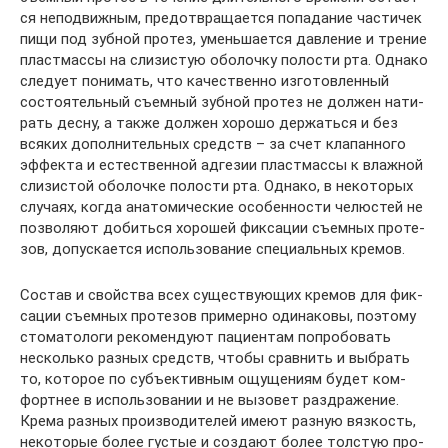
ся непо­движ­ным, предот­вра­ща­ет­ся попа­да­ние части­чек
пищи под зуб­ной про­тез, умень­ша­ет­ся дав­ле­ние и тре­ние
пласт­мас­сы на сли­зи­стую обо­лоч­ку поло­сти рта. Одна­ко
сле­ду­ет пони­мать, что каче­ствен­но изго­тов­лен­ный
состо­я­тель­ный съем­ный зуб­ной про­тез не дол­жен нати­
рать дес­ну, а так­же дол­жен хоро­шо дер­жать­ся и без
вся­ких допол­ни­тель­ных средств – за счет кла­пан­но­го
эффек­та и есте­ствен­ной адге­зии пласт­мас­сы к влаж­ной
сли­зи­стой обо­лоч­ке поло­сти рта. Одна­ко, в неко­то­рых
слу­ча­ях, когда ана­то­ми­че­ские осо­бен­но­сти челю­стей не
поз­во­ля­ют добить­ся хоро­шей фик­са­ции съем­ных про­те­
зов, допус­ка­ет­ся исполь­зо­ва­ние спе­ци­аль­ных кремов.
Состав и свой­ства всех суще­ству­ю­щих кре­мов для фик­
са­ции съем­ных про­те­зов при­мер­но оди­на­ко­вы, поэто­му
сто­ма­то­ло­ги реко­мен­ду­ют паци­ен­там попро­бо­вать
несколь­ко раз­ных средств, что­бы срав­нить и выбрать
то, кото­рое по субъ­ек­тив­ным ощу­ще­ни­ям будет ком­
форт­нее в исполь­зо­ва­нии и не вызо­вет раз­дра­же­ние.
Кре­ма раз­ных про­из­во­ди­те­лей име­ют раз­ную вяз­кость,
неко­то­рые более густые и созда­ют более тол­стую про­