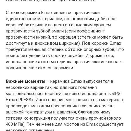
Стеклокерамика E.max является практически
единственным материалом, позволяющим добиться
хорошей эстетики у пациентов с высоким уровнем
прозрачности зубной эмали (если коэффициент
прозрачности низкий, то хорошая эстетика может быть
достигнута и диоксидом циркония). Под коронки E.max
требуется меньшая степень обточки опорных зубов, что
позволяет увеличить срок их службы. И кроме того,
использование этого материала практически исключает
возникновение сколов керамики.
Важные моменты
– керамика E.max выпускается в
нескольких вариантах, но для изготовления
мостовидных протезов лучше всего использовать «IPS
E.max PRESS». Изготовление мостов из этого материала
происходит методом прессования в условиях очень
высокой температуры и давления, благодаря чему
готовая конструкция получается очень прочной (около
400 МПа). Тем не менее для мостов из E.max существует
несколько ограничений…