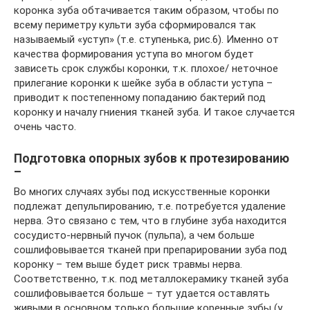
коронка зуба обтачивается таким образом, чтобы по
всему периметру культи зуба сформировался так
называемый «уступ» (т.е. ступенька, рис.6). Именно от
качества формирования уступа во многом будет
зависеть срок службы коронки, т.к. плохое/ неточное
прилегание коронки к шейке зуба в области уступа –
приводит к постепенному попаданию бактерий под
коронку и началу гниения тканей зуба. И такое случается
очень часто.
Подготовка опорных зубов к протезированию
–
Во многих случаях зубы под искусственные коронки
подлежат депульпированию, т.е. потребуется удаление
нерва. Это связано с тем, что в глубине зуба находится
сосудисто-нервный пучок (пульпа), а чем больше
сошлифовывается тканей при препарировании зуба под
коронку – тем выше будет риск травмы нерва.
Соответственно, т.к. под металлокерамику тканей зуба
сошлифовывается больше – тут удается оставлять
живыми в основном только большие коренные зубы (у