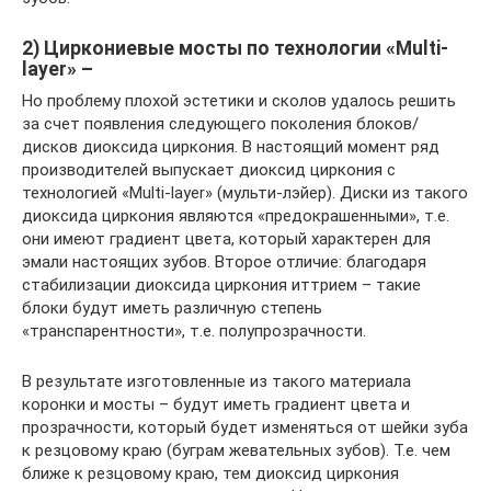
2) Циркониевые мосты по технологии «Multi-
layer» –
Но проблему плохой эстетики и сколов удалось решить
за счет появления следующего поколения блоков/
дисков диоксида циркония. В настоящий момент ряд
производителей выпускает диоксид циркония с
технологией «Multi-layer» (мульти-лэйер). Диски из такого
диоксида циркония являются «предокрашенными», т.е.
они имеют градиент цвета, который характерен для
эмали настоящих зубов. Второе отличие: благодаря
стабилизации диоксида циркония иттрием – такие
блоки будут иметь различную степень
«транспарентности», т.е. полупрозрачности.
В результате изготовленные из такого материала
коронки и мосты – будут иметь градиент цвета и
прозрачности, который будет изменяться от шейки зуба
к резцовому краю (буграм жевательных зубов). Т.е. чем
ближе к резцовому краю, тем диоксид циркония