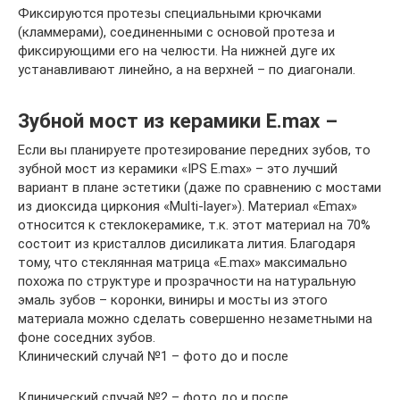
Фиксируются протезы специальными крючками
(кламмерами), соединенными с основой протеза и
фиксирующими его на челюсти. На нижней дуге их
устанавливают линейно, а на верхней – по диагонали.
Зубной мост из керамики E.max –
Если вы планируете протезирование передних зубов, то
зубной мост из керамики «IPS E.max» – это лучший
вариант в плане эстетики (даже по сравнению с мостами
из диоксида циркония «Multi-layer»). Материал «Emax»
относится к стеклокерамике, т.к. этот материал на 70%
состоит из кристаллов дисиликата лития. Благодаря
тому, что стеклянная матрица «E.max» максимально
похожа по структуре и прозрачности на натуральную
эмаль зубов – коронки, виниры и мосты из этого
материала можно сделать совершенно незаметными на
фоне соседних зубов.
Клинический случай №1 – фото до и после
Клинический случай №2 – фото до и после