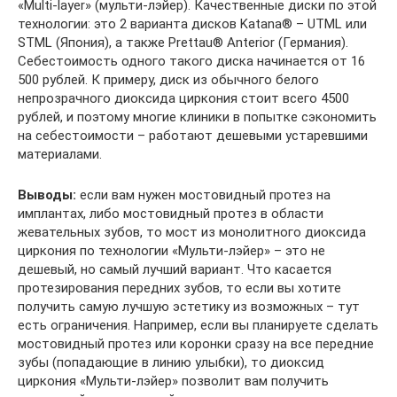
«Multi-layer» (мульти-лэйер). Качественные диски по этой
технологии: это 2 варианта дисков Katana® – UTML или
STML (Япония), а также Prettau® Anterior (Германия).
Себестоимость одного такого диска начинается от 16
500 рублей. К примеру, диск из обычного белого
непрозрачного диоксида циркония стоит всего 4500
рублей, и поэтому многие клиники в попытке сэкономить
на себестоимости – работают дешевыми устаревшими
материалами.
Выводы:
если вам нужен мостовидный протез на
имплантах, либо мостовидный протез в области
жевательных зубов, то мост из монолитного диоксида
циркония по технологии «Мульти-лэйер» – это не
дешевый, но самый лучший вариант. Что касается
протезирования передних зубов, то если вы хотите
получить самую лучшую эстетику из возможных – тут
есть ограничения. Например, если вы планируете сделать
мостовидный протез или коронки сразу на все передние
зубы (попадающие в линию улыбки), то диоксид
циркония «Мульти-лэйер» позволит вам получить