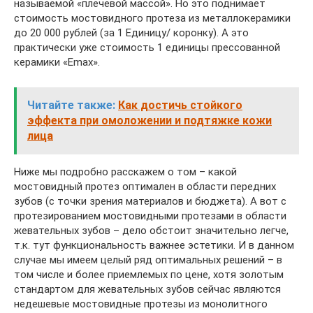
называемой «плечевой массой». Но это поднимает
стоимость мостовидного протеза из металлокерамики
до 20 000 рублей (за 1 Единицу/ коронку). А это
практически уже стоимость 1 единицы прессованной
керамики «Emax».
Читайте также:
Как достичь стойкого
эффекта при омоложении и подтяжке кожи
лица
Ниже мы подробно расскажем о том – какой
мостовидный протез оптимален в области передних
зубов (с точки зрения материалов и бюджета). А вот с
протезированием мостовидными протезами в области
жевательных зубов – дело обстоит значительно легче,
т.к. тут функциональность важнее эстетики. И в данном
случае мы имеем целый ряд оптимальных решений – в
том числе и более приемлемых по цене, хотя золотым
стандартом для жевательных зубов сейчас являются
недешевые мостовидные протезы из монолитного