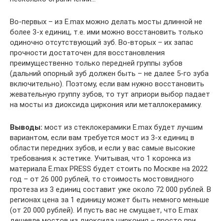
Во-первых – из E.max можно делать мосты длинной не
более 3-х единиц, т.е. ими можно восстановить только
одиночно отсутствующий зуб. Во-вторых – их запас
прочности достаточен для восстановления
преимущественно только передней группы зубов
(дальний опорный зуб должен быть – не далее 5-го зуба
включительно). Поэтому, если вам нужно восстановить
жевательную группу зубов, то тут априори выбор падает
на мосты из диоксида циркония или металлокерамику.
Выводы:
мост из стеклокерамики E.max будет лучшим
вариантом, если вам требуется мост из 3-х единиц в
области передних зубов, и если у вас самые высокие
требования к эстетике. Учитывая, что 1 коронка из
материала E.max PRESS будет стоить по Москве на 2022
год – от 26 000 рублей, то стоимость мостовидного
протеза из 3 единиц составит уже около 72 000 рублей. В
регионах цена за 1 единицу может быть немного меньше
(от 20 000 рублей). И пусть вас не смущает, что E.max
дешевле мостов из диоксида циркония – просто при