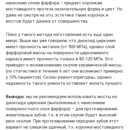
нанесения слоев фарфора – придает коронкам
мостовидного протеза окончательную форму и цвет. Но
даже не смотря на это, эстетика таких коронок и
мостов будет далека от совершенства.
Плюс у такого метода изготовления есть еще один
минус. Выше мы уже говорили, что диоксид циркония
имеет прочность металла (от 900 МПа), однако слой
фарфоровой массы на поверхности циркониевого
каркаса имеет прочность только в 80-120 МПа. Это
приводит к возникновению сколов керамической массы
(по статистике в течение 6 лет они возникают примерно
у 10% пациентов). Сколы ремонтопригодны, однако
надежность такого ремонта оставляет желать лучшего.
Выводы
:
мы не рекомендуем использовать мосты из
диоксида циркония (выполненные с нанесением
поверхностного слоя фарфора) – для протезирования
жевательных зубов, т.к. в этом случае будет высокий
риск сколов. При протезировании передних зубов этот
вариант не слишком удачный, т.к. коронки мостовидного