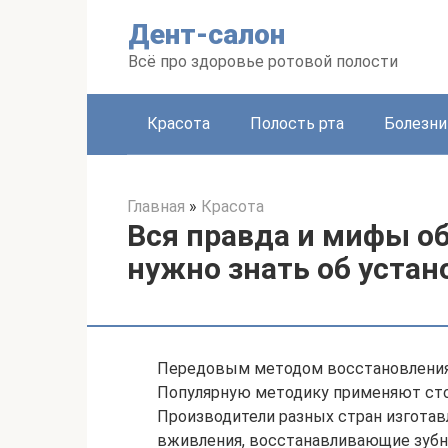
Перейти
Дент-салон
к
контенту
Всё про здоровье ротовой полости
Красота
Полость рта
Болезни
Главная
»
Красота
Вся правда и мифы об
нужно знать об устан
Передовым методом восстановления 
Популярную методику применяют сто
Производители разных стран изгота
вживления, восстанавливающие зубно