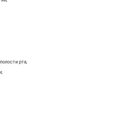
полости рта;
и;