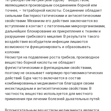
тетраборатом натрия (или бурой) – веществом,
являющимся производным соединением борной или
точнее, – тетраборной кислоты. Соединение обладает
сильными бактериостатическими и антисептическими
свойствами. Механизм его действия заключается во
вступлении в контакт с патогенными микроорганизмами,
дальнейшее блокирование их прикрепления к тканям и
разрушение грибкового мицелия. В результате такого
воздействия возбудители инфекции лишаются
возможности функционировать и образовывать
колонии.
Несмотря на подавление роста грибков, производное
вещество борной кислоты не обладает
фунгистатическими и фунгицидными свойствами,
поэтому не оказывает напрямую противомикотических
действий. Бура часто включается в состав
комбинированных медикаментов благодаря своим
инсектицидным и антисептическим свойствам. В
частности, вещество используется для местного
применения при лечении болезней дыхательных путей.
Вспомогательным веществом медикамента является