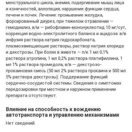
менструального цикла, анемия, подергивание мышц лица
и конечностей, аллопеция, нарушение функции сердца,
печени и почек. Лечение: промывание желудка,
форсированный диурез, при тяжелом отравлении —
гемодиализ, в/м — рибофлавин-мононуклеотид 10 мг/сут,
коррекция водно-электролитного баланса и ацидоза: в/в
инфузия раствора натрия гидрокарбоната,
плазмозамещающие растворы, раствор натрия хлорида
и декстрозы. При болях в животе — п/к 1 мл 0,1%
раствора атропина, 1 мл 0,2% раствора платифиллина, 1
мл 1% раствора промедола, в/в — декстрозо-
прокаиновая смесь (50 мл 2% раствора прокаина и 500 мл
5% раствора декстрозы). Поддержание функций
сердечно-сосудистой системы. Сведения о симптомах
передозировки при местном и наружном применении
препарата отсутствуют.
Влияние на способность к вождению
автотранспорта и управлению механизмами
Нет сведений.