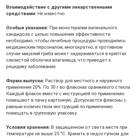
Взаимодействие с другими лекарственными
средствами:
Не известно.
Особые указания:
При монотерапии вагинального
кандидоза с целью повышения эффектив­ности
необходимо, чтобы лечебные процедуры проводились
медицинским персоналом, мно­гократно; в противном
случае мицелий гриба может задерживаться в криптах
слизистой обо­лочки влагалища, что приведет к
рецидиву заболевания.
Форма выпуска:
Раствор для местного и наружного
применения 20%. По 30 г во флаконах оранжевого стекла.
Каждый флакон вместе с инструкцией по применению
помещают в пачку картонную. Допускается флаконы с
равным количеством инструкций по применению
помещать в груп­повую упаковку.
Условия хранения:
В защищенном от света месте при
температуре не выше 25 °С. Хранить в недоступном для