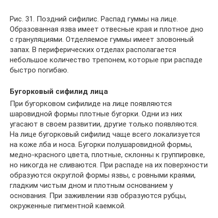
Рис. 31. Поздний сифилис. Распад гуммы на лице.
Образованная язва имеет отвесные края и плотное дно
с грануляциями. Отделяемое гуммы имеет зловонный
запах. В периферических отделах располагается
небольшое количество трепонем, которые при распаде
быстро погибаю.
Бугорковый сифилид лица
При бугорковом сифилиде на лице появляются
шаровидной формы плотные бугорки. Одни из них
угасают в своем развитии, другие только появляются.
На лице бугорковый сифилид чаще всего локализуется
на коже лба и носа. Бугорки полушаровидной формы,
медно-красного цвета, плотные, склонны к группировке,
но никогда не сливаются. При распаде на их поверхности
образуются округлой формы язвы, с ровными краями,
гладким чистым дном и плотным основанием у
основания. При заживлении язв образуются рубцы,
окруженные пигментной каемкой.