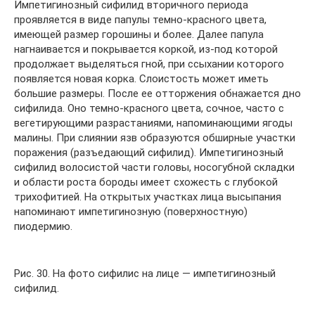
Импетигинозный сифилид вторичного периода
проявляется в виде папулы темно-красного цвета,
имеющей размер горошины и более. Далее папула
нагнаивается и покрывается коркой, из-под которой
продолжает выделяться гной, при ссыхании которого
появляется новая корка. Слоистость может иметь
большие размеры. После ее отторжения обнажается дно
сифилида. Оно темно-красного цвета, сочное, часто с
вегетирующими разрастаниями, напоминающими ягоды
малины. При слиянии язв образуются обширные участки
поражения (разъедающий сифилид). Импетигинозный
сифилид волосистой части головы, носогубной складки
и области роста бороды имеет схожесть с глубокой
трихофитией. На открытых участках лица высыпания
напоминают импетигинозную (поверхностную)
пиодермию.
Рис. 30. На фото сифилис на лице — импетигинозный
сифилид.