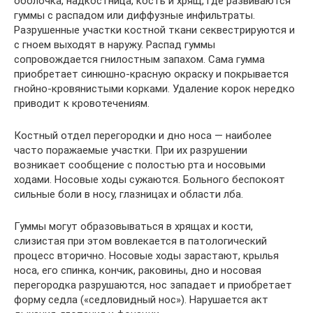
оболочка, надкостница, кость и хрящ, где развиваются
гуммы с распадом или диффузные инфильтраты.
Разрушенные участки костной ткани секвестрируются и
с гноем выходят в наружу. Распад гуммы
сопровождается гнилостным запахом. Сама гумма
приобретает синюшно-красную окраску и покрывается
гнойно-кровянистыми корками. Удаление корок нередко
приводит к кровотечениям.
Костный отдел перегородки и дно носа — наиболее
часто поражаемые участки. При их разрушении
возникает сообщение с полостью рта и носовыми
ходами. Носовые ходы сужаются. Больного беспокоят
сильные боли в носу, глазницах и области лба.
Гуммы могут образовываться в хрящах и кости,
слизистая при этом вовлекается в патологический
процесс вторично. Носовые ходы зарастают, крылья
носа, его спинка, кончик, раковины, дно и носовая
перегородка разрушаются, нос западает и приобретает
форму седла («седловидный нос»). Нарушается акт