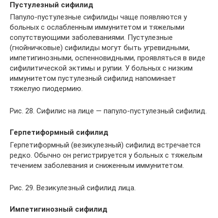
Пустулезный сифилид
Папуло-пустулезные сифилиды чаще появляются у
больных с ослабленным иммунитетом и тяжелыми
сопутствующими заболеваниями. Пустулезные
(гнойничковые) сифилиды могут быть угревидными,
импетигинозными, оспенновидными, проявляться в виде
сифилитической эктимы и рупии. У больных с низким
иммунитетом пустулезный сифилид напоминает
тяжелую пиодермию.
Рис. 28. Сифилис на лице — папуло-пустулезный сифилид.
Герпетиформный сифилид
Герпетиформный (везикулезный) сифилид встречается
редко. Обычно он регистрируется у больных с тяжелым
течением заболевания и сниженным иммунитетом.
Рис. 29. Везикулезный сифилид лица.
Импетигинозный сифилид