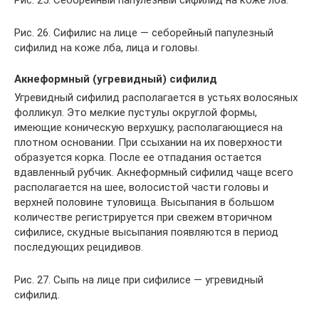
Рис. 25. Себорейный папулезный сифилид на коже лба.
Рис. 26. Сифилис на лице — себорейный папулезный
сифилид на коже лба, лица и головы.
Акнеформный (угревидный) сифилид
Угревидный сифилид располагается в устьях волосяных
фолликул. Это мелкие пустулы округлой формы,
имеющие коническую верхушку, располагающиеся на
плотном основании. При ссыхании на их поверхности
образуется корка. После ее отпадания остается
вдавленный рубчик. Акнеформный сифилид чаще всего
располагается на шее, волосистой части головы и
верхней половине туловища. Высыпания в большом
количестве регистрируется при свежем вторичном
сифилисе, скудные высыпания появляются в период
последующих рецидивов.
Рис. 27. Сыпь на лице при сифилисе — угревидный
сифилид.